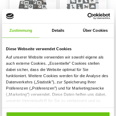
Zustimmung
Details
Über Cookies
Puzzlematte -
Puzzlematte - Tiere
Alphabet und Zahlen
Diese Webseite verwendet Cookies
537006
537008
Produktnummer:
Produktnummer:
Auf unserer Website verwenden wir sowohl eigene als
auch externe Cookies. „Essentielle” Cookies stellen
43,90 €
26,90 €
dabei sicher, dass die Website optimal für Sie
funktioniert. Weitere Cookies werden für die Analyse des
Datenverkehrs („Statistik”), zur Speicherung Ihrer
Präferenzen („Präferenzen”) und für Marketingzwecke
(„Marketing”) verwendet. Diese Daten helfen uns dabei,
unseren Internetauftriff für Sie zu verbessern und zu
individualisieren. Sie entscheiden dabei selbst, welche
Cookies Sie erlauben. Verweigern Sie Ihre Zustimmung,