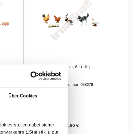
lig
Haustiere, 6-teilig
71
023270
Produktnummer:
Über Cookies
kies stellen dabei sicher,
31,90 €
enverkehrs („Statistik”), zur