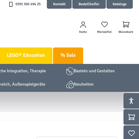
0391 505 494 25
Kontakt
Bestellhelfer
Kataloge
Konto
Merkzettel
Warenkorb
LEGO® Education
% Sale
che Integration, Therapie
Basteln und Gestalten
eich, Außenspielgeräte
Neuheiten