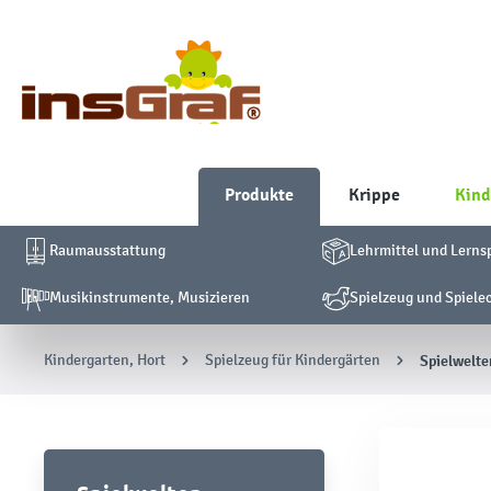
Produkte
Krippe
Kind
Raumausstattung
Lehrmittel und Lerns
Musikinstrumente, Musizieren
Spielzeug und Spiele
Kindergarten, Hort
Spielzeug für Kindergärten
Spielwelte