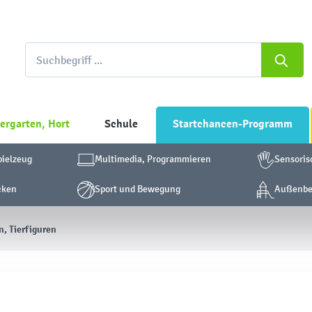
ergarten, Hort
Schule
Startchancen-Programm
pielzeug
Multimedia, Programmieren
Sensoris
cken
Sport und Bewegung
Außenber
n, Tierfiguren