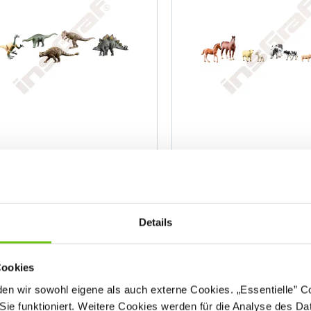
Dinosaurier-Set
Bauernhoftiere, 8-tei
023272
0232
Produktnummer:
Produktnummer:
Details
Cookies
n wir sowohl eigene als auch externe Cookies. „Essentielle” Coo
45,90 €
49,90 €
Sie funktioniert. Weitere Cookies werden für die Analyse des Dat