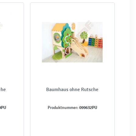
che
Baumhaus ohne Rutsche
9PU
099632PU
Produktnummer: