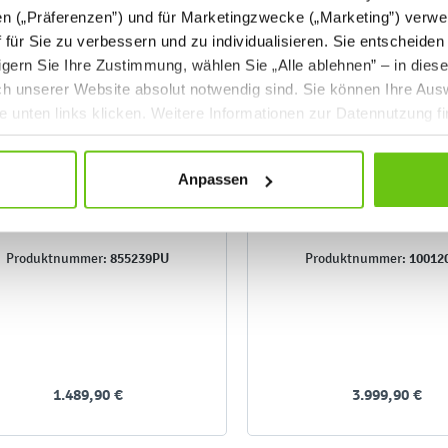
en („Präferenzen”) und für Marketingzwecke („Marketing”) verwe
ff für Sie zu verbessern und zu individualisieren. Sie entscheiden
gern Sie Ihre Zustimmung, wählen Sie „Alle ablehnen” – in dies
uch unserer Website absolut notwendig sind. Sie können Ihre Aus
he unten links klicken. Weitere Informationen zur Datennutzung f
Anpassen
iel- und Leseecke Lastwagen
Spielecke U-Boot 
855239PU
10012
Produktnummer:
Produktnummer:
1.489,90 €
3.999,90 €