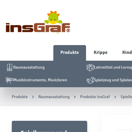
Produkte
Krippe
Kind
Raumausstattung
Lehrmittel und Lerns
Musikinstrumente, Musizieren
Spielzeug und Spiele
Produkte
Raumausstattung
Produkte insGraf
Spielb