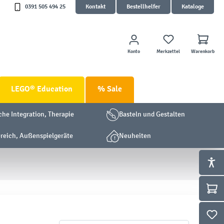
0391 505 494 25
Kontakt
Bestellhelfer
Kataloge
Konto
Merkzettel
Warenkorb
LEGO® Education
% Sale
che Integration, Therapie
Basteln und Gestalten
eich, Außenspielgeräte
Neuheiten