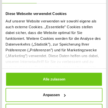
Diese Webseite verwendet Cookies
Auf unserer Website verwenden wir sowohl eigene als
auch externe Cookies. „Essentielle” Cookies stellen
BIO Fahrzeuge,
Sortierwürfel,
dabei sicher, dass die Website optimal für Sie
Autotransporter mit
Früchte und Figuren
funktioniert. Weitere Cookies werden für die Analyse des
Sortierspiel
521600
519343
Produktnummer:
Produktnummer:
Datenverkehrs („Statistik”), zur Speicherung Ihrer
Präferenzen („Präferenzen”) und für Marketingzwecke
(„Marketing”) verwendet. Diese Daten helfen uns dabei,
17,90 €
39,90 €
unseren Internetauftriff für Sie zu verbessern und zu
individualisieren. Sie entscheiden dabei selbst, welche
Cookies Sie erlauben. Verweigern Sie Ihre Zustimmung,
wählen Sie „Alle ablehnen” – in diesem Fall werden nur
Alle zulassen
Daten verarbeitet, die für den Besuch unserer Website
absolut notwendig sind. Sie können Ihre Auswahl zudem
Anpassen
jederzeit ändern, indem Sie auf die Schaltfläche unten
links klicken. Weitere Informationen zur Datennutzung
finden Sie in unseren
Datenschutzrichtlinien
.