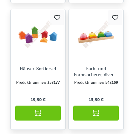
Häuser-Sortierset
Farb- und
Formsortierer, diverse
Größen
358177
542169
Produktnummer:
Produktnummer:
19,90 €
15,90 €