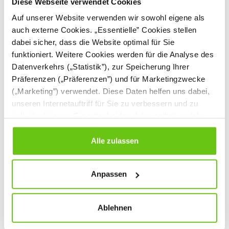
Diese Webseite verwendet Cookies
Auf unserer Website verwenden wir sowohl eigene als
auch externe Cookies. „Essentielle” Cookies stellen
dabei sicher, dass die Website optimal für Sie
funktioniert. Weitere Cookies werden für die Analyse des
Datenverkehrs („Statistik”), zur Speicherung Ihrer
Präferenzen („Präferenzen”) und für Marketingzwecke
(„Marketing”) verwendet. Diese Daten helfen uns dabei,
unseren Internetauftriff für Sie zu verbessern und zu
Kissen Relax, 2er-Set,
Kissen Relax, 2er-Set,
individualisieren. Sie entscheiden dabei selbst, welche
quadratisch, blau
quadratisch, Konrad
Cookies Sie erlauben. Verweigern Sie Ihre Zustimmung,
101713
101714
Produktnummer:
Produktnummer:
wählen Sie „Alle ablehnen” – in diesem Fall werden nur
Alle zulassen
Daten verarbeitet, die für den Besuch unserer Website
31,90 €
31,90 €
absolut notwendig sind. Sie können Ihre Auswahl zudem
Anpassen
jederzeit ändern, indem Sie auf die Schaltfläche unten
links klicken. Weitere Informationen zur Datennutzung
finden Sie in unseren
Datenschutzrichtlinien
.
Ablehnen