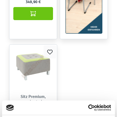
349,90 €
Sitz Premium,
quadratisch,
grau/grün
046070
Produktnummer: