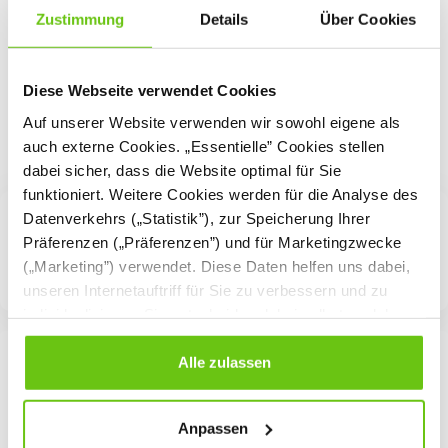
Zustimmung
Details
Über Cookies
229,90 €
Diese Webseite verwendet Cookies
Auf unserer Website verwenden wir sowohl eigene als
auch externe Cookies. „Essentielle” Cookies stellen
dabei sicher, dass die Website optimal für Sie
funktioniert. Weitere Cookies werden für die Analyse des
Datenverkehrs („Statistik”), zur Speicherung Ihrer
Präferenzen („Präferenzen”) und für Marketingzwecke
(„Marketing”) verwendet. Diese Daten helfen uns dabei,
unseren Internetauftriff für Sie zu verbessern und zu
individualisieren. Sie entscheiden dabei selbst, welche
Cookies Sie erlauben. Verweigern Sie Ihre Zustimmung,
wählen Sie „Alle ablehnen” – in diesem Fall werden nur
Alle zulassen
Daten verarbeitet, die für den Besuch unserer Website
absolut notwendig sind. Sie können Ihre Auswahl zudem
Anpassen
jederzeit ändern, indem Sie auf die Schaltfläche unten