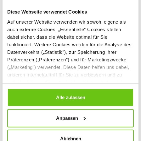
Diese Webseite verwendet Cookies
Auf unserer Website verwenden wir sowohl eigene als
auch externe Cookies. „Essentielle” Cookies stellen
dabei sicher, dass die Website optimal für Sie
funktioniert. Weitere Cookies werden für die Analyse des
Datenverkehrs („Statistik”), zur Speicherung Ihrer
Präferenzen („Präferenzen”) und für Marketingzwecke
Sitzsack Maxi, grau-
Sitzsack Maxi, grafit-
beige-blau
blau-grün
(„Marketing”) verwendet. Diese Daten helfen uns dabei,
unseren Internetauftriff für Sie zu verbessern und zu
101838PU
101834PU
Produktnummer:
Produktnummer:
individualisieren. Sie entscheiden dabei selbst, welche
Cookies Sie erlauben. Verweigern Sie Ihre Zustimmung,
189,90 €
189,90 €
wählen Sie „Alle ablehnen” – in diesem Fall werden nur
Alle zulassen
Daten verarbeitet, die für den Besuch unserer Website
absolut notwendig sind. Sie können Ihre Auswahl zudem
Anpassen
jederzeit ändern, indem Sie auf die Schaltfläche unten
links klicken. Weitere Informationen zur Datennutzung
finden Sie in unseren
Datenschutzrichtlinien
.
Ablehnen