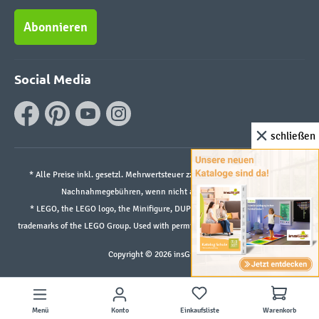
Abonnieren
Social Media
schließen
* Alle Preise inkl. gesetzl. Mehrwertsteuer zzgl.
Versandkosten
und ggf.
Nachnahmegebühren, wenn nicht anders angegeben.
* LEGO, the LEGO logo, the Minifigure, DUPLO, and the SPIKE logo are
trademarks of the LEGO Group. Used with permission. ©2026 The LEGO Group
Copyright © 2026 insGraf.de
Menü
Konto
Einkaufsliste
Warenkorb