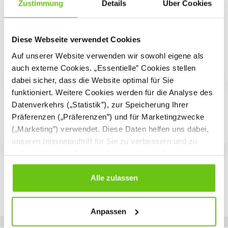
Zustimmung
Details
Über Cookies
Diese Webseite verwendet Cookies
Auf unserer Website verwenden wir sowohl eigene als
auch externe Cookies. „Essentielle” Cookies stellen
dabei sicher, dass die Website optimal für Sie
funktioniert. Weitere Cookies werden für die Analyse des
Datenverkehrs („Statistik”), zur Speicherung Ihrer
Präferenzen („Präferenzen”) und für Marketingzwecke
(„Marketing”) verwendet. Diese Daten helfen uns dabei,
unseren Internetauftriff für Sie zu verbessern und zu
individualisieren. Sie entscheiden dabei selbst, welche
Cookies Sie erlauben. Verweigern Sie Ihre Zustimmung,
wählen Sie „Alle ablehnen” – in diesem Fall werden nur
Alle zulassen
Daten verarbeitet, die für den Besuch unserer Website
absolut notwendig sind. Sie können Ihre Auswahl zudem
Anpassen
jederzeit ändern, indem Sie auf die Schaltfläche unten
links klicken. Weitere Informationen zur Datennutzung