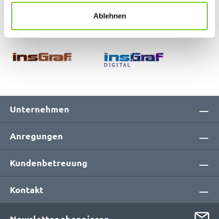
finden Sie in unseren
Datenschutzrichtlinien
.
Unsere Marken
Ablehnen
Unternehmen
Anregungen
Kundenbetreuung
Kontakt
Newsletter abonnieren