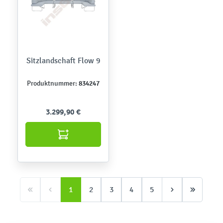
Sitzlandschaft Flow 9
834247
Produktnummer:
3.299,90 €
1
2
3
4
5