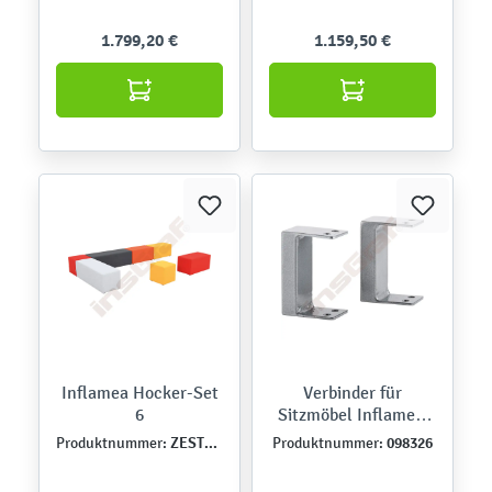
1.799,20 €
1.159,50 €
Inflamea Hocker-Set
Verbinder für
6
Sitzmöbel Inflamea,
2er-Set
ZEST5361
098326
Produktnummer:
Produktnummer: