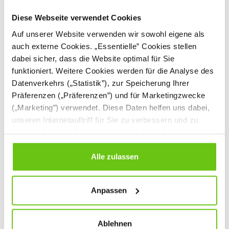
Diese Webseite verwendet Cookies
Auf unserer Website verwenden wir sowohl eigene als
auch externe Cookies. „Essentielle” Cookies stellen
dabei sicher, dass die Website optimal für Sie
funktioniert. Weitere Cookies werden für die Analyse des
Datenverkehrs („Statistik”), zur Speicherung Ihrer
Präferenzen („Präferenzen”) und für Marketingzwecke
(„Marketing”) verwendet. Diese Daten helfen uns dabei,
unseren Internetauftriff für Sie zu verbessern und zu
individualisieren. Sie entscheiden dabei selbst, welche
Cookies Sie erlauben. Verweigern Sie Ihre Zustimmung,
Zweisitzer Inflamea 1,
Sessel Inflamea 1, mit
mit Hochlehne
Hochlehne
wählen Sie „Alle ablehnen” – in diesem Fall werden nur
Alle zulassen
Daten verarbeitet, die für den Besuch unserer Website
absolut notwendig sind. Sie können Ihre Auswahl zudem
Anpassen
jederzeit ändern, indem Sie auf die Schaltfläche unten
999,90 €
799,90 €
links klicken. Weitere Informationen zur Datennutzung
finden Sie in unseren
Datenschutzrichtlinien
.
Ablehnen