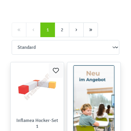
1
2
Inflamea Hocker-Set
1