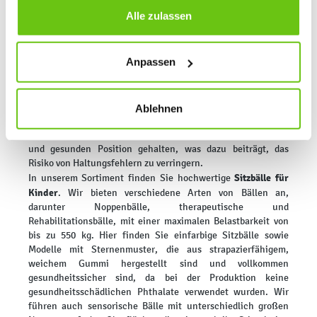
wählen Sie „Alle ablehnen” – in diesem Fall werden nur
Alle zulassen
Sitzbälle für Kinder im Kindergarten
Daten verarbeitet, die für den Besuch unserer Website
absolut notwendig sind. Sie können Ihre Auswahl zudem
Sitzbälle sind spezielle
Sport
- und Rehabilitationshilfsmittel,
Anpassen
die zum aktiven Sitzen, für Gymnastik sowie zum Spielen
jederzeit ändern, indem Sie auf die Schaltfläche unten
verwendet werden. Sie werden bei Übungen mit Kindern mit
links klicken. Weitere Informationen zur Datennutzung
verminderter Muskelkraft und Gleichgewichtsstörungen
finden Sie in unseren
Datenschutzrichtlinien
.
eingesetzt. Das Sitzen auf Bällen ermöglicht die
Ablehnen
Aufrechterhaltung einer korrekten Körperhaltung und stärkt
die Muskulatur. Die Wirbelsäule wird in einer natürlichen
und gesunden Position gehalten, was dazu beiträgt, das
Risiko von Haltungsfehlern zu verringern.
Sitzbälle für
In unserem Sortiment finden Sie hochwertige
Kinder
. Wir bieten verschiedene Arten von Bällen an,
darunter Noppenbälle, therapeutische und
Rehabilitationsbälle, mit einer maximalen Belastbarkeit von
bis zu 550 kg. Hier finden Sie einfarbige Sitzbälle sowie
Modelle mit Sternenmuster, die aus strapazierfähigem,
weichem Gummi hergestellt sind und vollkommen
gesundheitssicher sind, da bei der Produktion keine
gesundheitsschädlichen Phthalate verwendet wurden. Wir
führen auch sensorische Bälle mit unterschiedlich großen