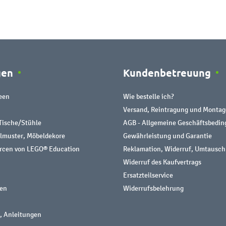
gen
Kundenbetreuung
een
Wie bestelle ich?
Versand, Reintragung und Montag
Tische/Stühle
AGB - Allgemeine Geschäftsbedi
almuster, Möbeldekore
Gewährleistung und Garantie
urcen von LEGO® Education
Reklamation, Widerruf, Umtausch
Widerruf des Kaufvertrags
Ersatzteilservice
nen
Widerrufsbelehrung
, Anleitungen