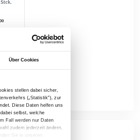
 Stck.
00
Über Cookies
kies stellen dabei sicher,
enverkehrs („Statistik”), zur
ndet. Diese Daten helfen uns
 dabei selbst, welche
em Fall werden nur Daten
wahl zudem jederzeit ändern,
inden Sie in unseren