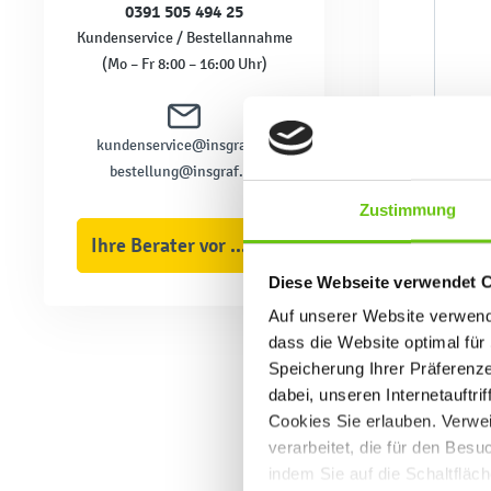
0391 505 494 25
Kundenservice / Bestellannahme
(Mo – Fr 8:00 – 16:00 Uhr)
kundenservice@insgraf.de
bestellung@insgraf.de
Zustimmung
Ihre Berater vor Ort
Diese Webseite verwendet 
Auf unserer Website verwende
dass die Website optimal für 
Speicherung Ihrer Präferenz
dabei, unseren Internetauftri
Cookies Sie erlauben. Verwei
verarbeitet, die für den Bes
indem Sie auf die Schaltfläc