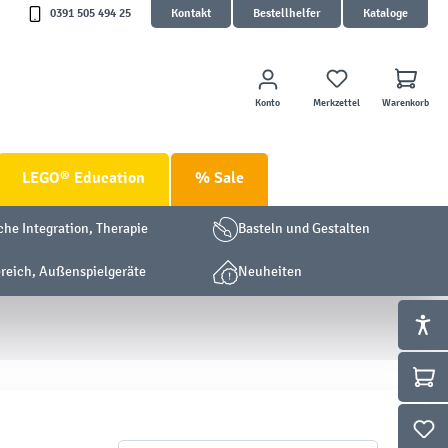
0391 505 494 25
Kontakt
Bestellhelfer
Kataloge
Konto
Merkzettel
Warenkorb
LEGO® Education
% Sale
che Integration, Therapie
Basteln und Gestalten
eich, Außenspielgeräte
Neuheiten