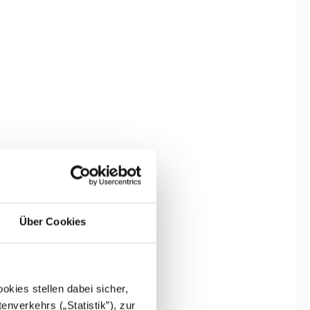
er
Schaukel-Rolle
22
519025
Produktnummer:
174,90 €
Über Cookies
kies stellen dabei sicher,
enverkehrs („Statistik”), zur