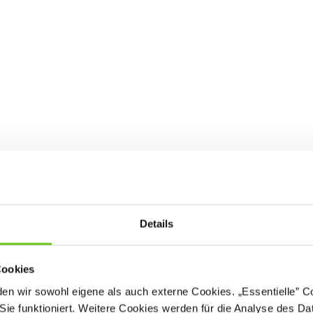
Kletterseil
Einfach-Strickleit
519021
5190
Produktnummer:
Produktnummer:
40,90 €
32,90 €
Details
Cookies
n wir sowohl eigene als auch externe Cookies. „Essentielle” Coo
Sie funktioniert. Weitere Cookies werden für die Analyse des Dat