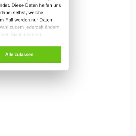
ndet. Diese Daten helfen uns
 dabei selbst, welche
em Fall werden nur Daten
wahl zudem jederzeit ändern,
inden Sie in unseren
Alle zulassen
lb
Tellerschaukel - Schildkröte
16
519017
Produktnummer:
19,90 €