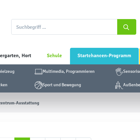
ergarten, Hort
Schule
Startchancen-Programm
pielzeug
Multimedia, Programmieren
Sensoris
cken
Sport und Bewegung
Außenber
zentrum-Ausstattung