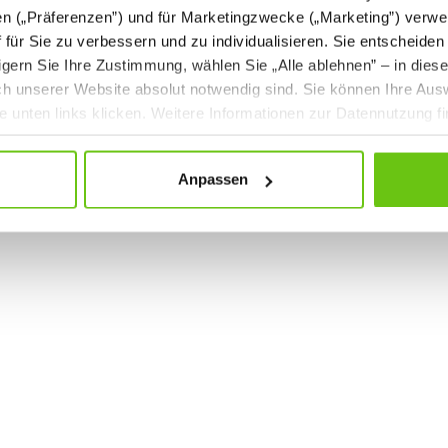
en („Präferenzen”) und für Marketingzwecke („Marketing”) verwe
ff für Sie zu verbessern und zu individualisieren. Sie entscheiden
gern Sie Ihre Zustimmung, wählen Sie „Alle ablehnen” – in dies
uch unserer Website absolut notwendig sind. Sie können Ihre Aus
he unten links klicken. Weitere Informationen zur Datennutzung f
Anpassen
Reck-Ring-Kombination
Tellerschaukel - ge
519023
5190
Produktnummer:
Produktnummer:
23,90 €
18,90 €