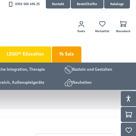
0391 505 494 25
Kontakt
Bestellhelfer
Kataloge
Konto
Merkzettel
Warenkorb
LEGO® Education
% Sale
che Integration, Therapie
Basteln und Gestalten
eich, Außenspielgeräte
Neuheiten