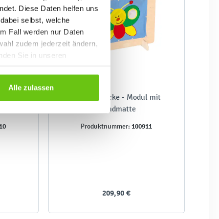
ndet. Diese Daten helfen uns
 dabei selbst, welche
em Fall werden nur Daten
wahl zudem jederzeit ändern,
inden Sie in unseren
Alle zulassen
gang
Kleinkindecke - Modul mit
Wandmatte
10
100911
Produktnummer:
209,90 €