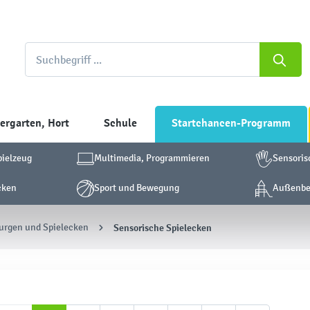
ergarten, Hort
Schule
Startchancen-Programm
pielzeug
Multimedia, Programmieren
Sensoris
cken
Sport und Bewegung
Außenber
urgen und Spielecken
Sensorische Spielecken