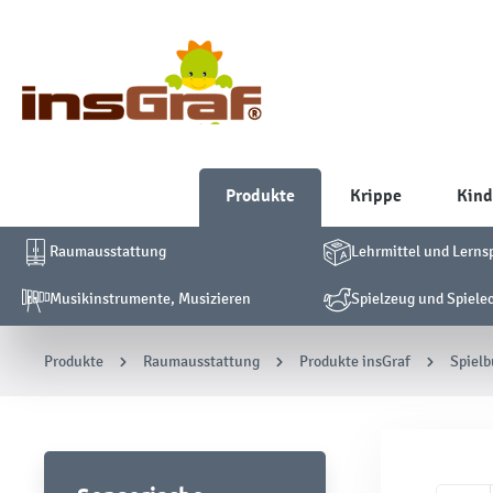
Produkte
Krippe
Kind
Raumausstattung
Lehrmittel und Lerns
Musikinstrumente, Musizieren
Spielzeug und Spiele
Produkte
Raumausstattung
Produkte insGraf
Spielb