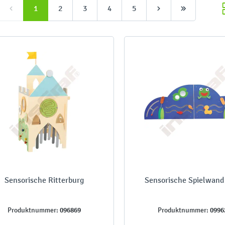
1
2
3
4
5
Sensorische Ritterburg
Sensorische Spielwand
096869
0996
Produktnummer:
Produktnummer: