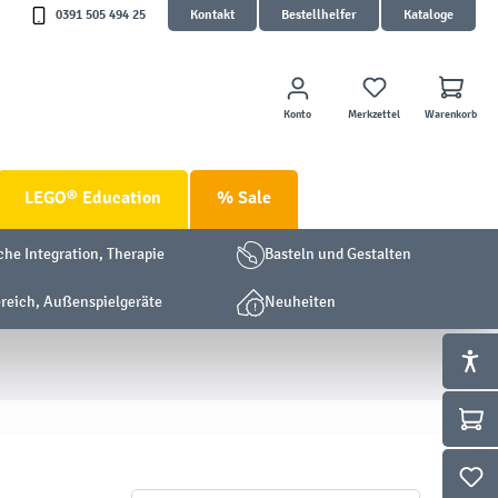
0391 505 494 25
Kontakt
Bestellhelfer
Kataloge
Konto
Merkzettel
Warenkorb
LEGO® Education
% Sale
che Integration, Therapie
Basteln und Gestalten
eich, Außenspielgeräte
Neuheiten