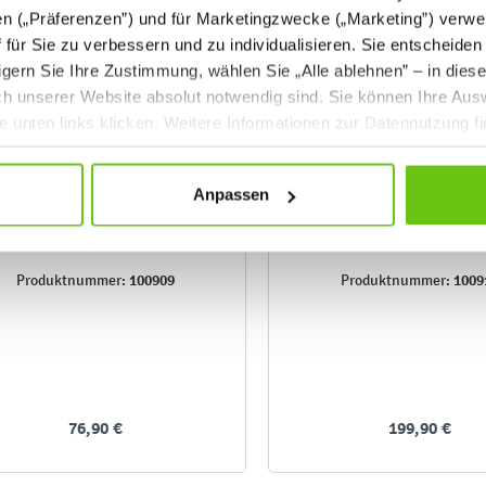
en („Präferenzen”) und für Marketingzwecke („Marketing”) verwe
ff für Sie zu verbessern und zu individualisieren. Sie entscheiden
gern Sie Ihre Zustimmung, wählen Sie „Alle ablehnen” – in dies
uch unserer Website absolut notwendig sind. Sie können Ihre Aus
he unten links klicken. Weitere Informationen zur Datennutzung f
Anpassen
Kleinkindecke -
Kleinkindecke - Ein
Wandbefestigungselement
100909
1009
Produktnummer:
Produktnummer:
76,90 €
199,90 €