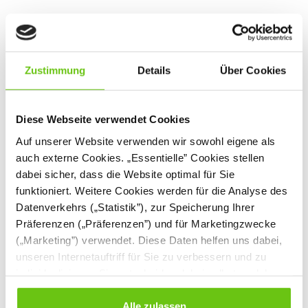
Schulbänke – Funktionalität,
Sicherheit und Komfort für jede
Schule
Zustimmung
Details
Über Cookies
Die Auswahl geeigneter
Schulmöbel
ist einer der wichtigsten
Schritte bei der Einrichtung von Klassenzimmern in Grund-
Diese Webseite verwendet Cookies
Schulbänke
und weiterführenden Schulen. Die Kategorie
im
Angebot von insGraf wurde sorgfältig für Schulleitungen und
Auf unserer Website verwenden wir sowohl eigene als
Lehrkräfte entwickelt, die nach langlebigen, ergonomischen
auch externe Cookies. „Essentielle” Cookies stellen
und sicheren Lösungen für ihre Schülerinnen und Schüler
dabei sicher, dass die Website optimal für Sie
suchen. In unserem umfangreichen Sortiment finden Sie
funktioniert. Weitere Cookies werden für die Analyse des
Tische und Bänke, die nicht nur eine effiziente
Datenverkehrs („Statistik”), zur Speicherung Ihrer
Raumorganisation ermöglichen, sondern auch maximalen
Komfort beim Lernen bieten.
Präferenzen („Präferenzen”) und für Marketingzwecke
(„Marketing”) verwendet. Diese Daten helfen uns dabei,
Vielfältiges Angebot an Schulbänken und
unseren Internetauftriff für Sie zu verbessern und zu
Schultischen für Schüler
individualisieren. Sie entscheiden dabei selbst, welche
Cookies Sie erlauben. Verweigern Sie Ihre Zustimmung,
Im Angebot von insGraf finden Sie eine große Auswahl an
wählen Sie „Alle ablehnen” – in diesem Fall werden nur
Alle zulassen