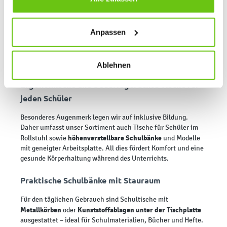
Schulbänken
Einzeltischen für Schüler
: von
über
Daten verarbeitet, die für den Besuch unserer Website
Doppeltische
spezialisierten Lehrertischen
bis hin zu
. Alle
Produkte bestehen aus hochwertigen Materialien, die für den
absolut notwendig sind. Sie können Ihre Auswahl zudem
Anpassen
intensiven täglichen Gebrauch ausgelegt sind. Die
jederzeit ändern, indem Sie auf die Schaltfläche unten
Schulbänke sind in verschiedenen Größen und Höhen
links klicken. Weitere Informationen zur Datennutzung
erhältlich, sodass sie optimal an das Alter und die Bedürfnisse
finden Sie in unseren
Datenschutzrichtlinien
.
der Schüler angepasst werden können.
Ablehnen
Ergonomische und bedarfsgerechte Tische für
jeden Schüler
Besonderes Augenmerk legen wir auf inklusive Bildung.
Daher umfasst unser Sortiment auch Tische für Schüler im
höhenverstellbare Schulbänke
Rollstuhl sowie
und Modelle
mit geneigter Arbeitsplatte. All dies fördert Komfort und eine
gesunde Körperhaltung während des Unterrichts.
Praktische Schulbänke mit Stauraum
Für den täglichen Gebrauch sind Schultische mit
Metallkörben
Kunststoffablagen unter der Tischplatte
oder
ausgestattet – ideal für Schulmaterialien, Bücher und Hefte.