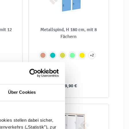
mit 12
Metallspind, H 180 cm, mit 8
Fächern
+2
-
349,90 €
Über Cookies
kies stellen dabei sicher,
enverkehrs („Statistik”), zur