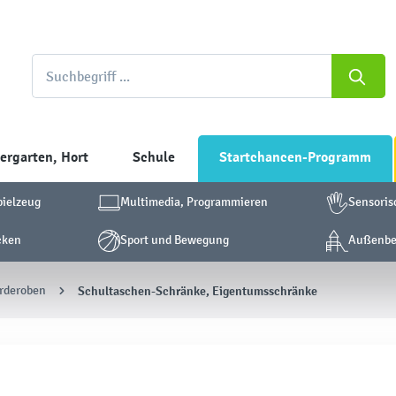
ergarten, Hort
Schule
Startchancen-Programm
pielzeug
Multimedia, Programmieren
Sensoris
cken
Sport und Bewegung
Außenber
rderoben
Schultaschen-Schränke, Eigentumsschränke