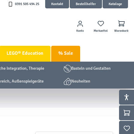
0391 505 494 25
Kontakt
Bestellhelfer
Kataloge
Konto
Merkzettel
Warenkorb
LEGO® Education
% Sale
che Integration, Therapie
Basteln und Gestalten
eich, Außenspielgeräte
Neuheiten