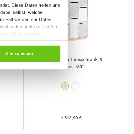
ndet. Diese Daten helfen uns
 dabei selbst, welche
em Fall werden nur Daten
wahl zudem jederzeit ändern,
inden Sie in unseren
Alle zulassen
k, T 48
Quadro - Eigentumsschrank, 9
Fächer, 180°
1.312,90 €