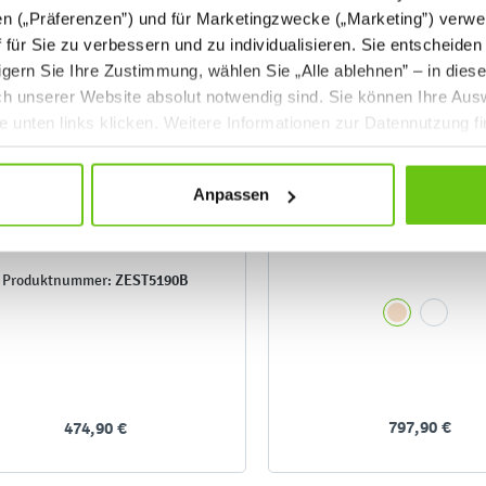
en („Präferenzen”) und für Marketingzwecke („Marketing”) verwe
ff für Sie zu verbessern und zu individualisieren. Sie entscheiden
gern Sie Ihre Zustimmung, wählen Sie „Alle ablehnen” – in dies
uch unserer Website absolut notwendig sind. Sie können Ihre Aus
he unten links klicken. Weitere Informationen zur Datennutzung f
Anpassen
Schultaschenregal mit
Grande - Taschenschran
Behältern, Birke
ZEST5190B
Produktnummer:
797,90 €
474,90 €