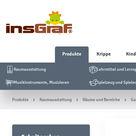
Produkte
Krippe
Kind
Raumausstattung
Lehrmittel und Lerns
Musikinstrumente, Musizieren
Spielzeug und Spiele
Produkte
Raumausstattung
Räume und Bereiche
Ga