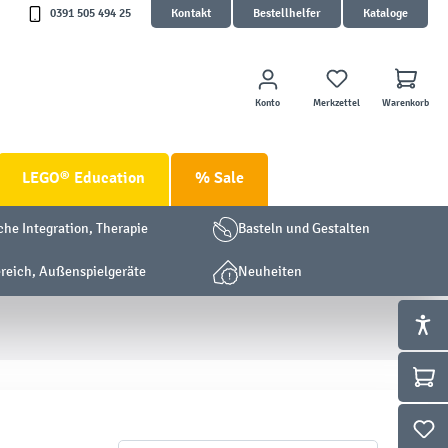
0391 505 494 25
Kontakt
Bestellhelfer
Kataloge
Konto
Merkzettel
Warenkorb
LEGO® Education
% Sale
che Integration, Therapie
Basteln und Gestalten
eich, Außenspielgeräte
Neuheiten