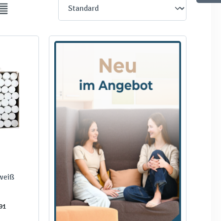
 weiß
91