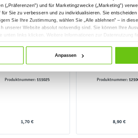
en („Präferenzen”) und für Marketingzwecke („Marketing”) verwe
ff für Sie zu verbessern und zu individualisieren. Sie entscheiden
gern Sie Ihre Zustimmung, wählen Sie „Alle ablehnen” – in dies
uch unserer Website absolut notwendig sind. Sie können Ihre Aus
he unten links klicken. Weitere Informationen zur Datennutzung f
Anpassen
Notizklotz geleimt, weiß
Kopierpapier A4, we
111025
1210
Produktnummer:
Produktnummer:
1,70 €
8,90 €