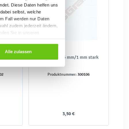
ndet. Diese Daten helfen uns
 dabei selbst, welche
em Fall werden nur Daten
wahl zudem jederzeit ändern,
inden Sie in unseren
Alle zulassen
iß
Klebepads 0,5 mm/1 mm stark
02
300106
Produktnummer:
3,50 €