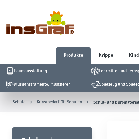
Produkte
Krippe
Kind
Raumausstattung
Lehrmittel und Lerns
Musikinstrumente, Musizieren
Spielzeug und Spiele
Schule
Kunstbedarf für Schulen
Schul- und Büromateria