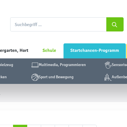
ergarten, Hort
Schule
Startchancen-Programm
pielzeug
Multimedia, Programmieren
Sensoris
cken
Sport und Bewegung
Außenber
l