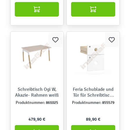
Schreibtisch Ogi W,
Feria Schublade und
Akazie- Rahmen weiß
Tür für Schreibtisch,
abschließbar, lackiert,
861025
855579
Produktnummer:
Produktnummer:
weiß
479,90 €
89,90 €