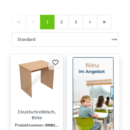
1
2
3
Einzelschreibtisch,
Birke
099811B
Produktnummer: