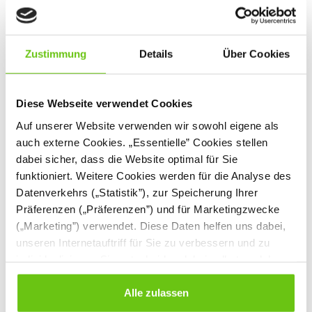
Zustimmung
Details
Über Cookies
Diese Webseite verwendet Cookies
Auf unserer Website verwenden wir sowohl eigene als
auch externe Cookies. „Essentielle” Cookies stellen
dabei sicher, dass die Website optimal für Sie
Sitzgruppe Ogi W,
Höhenverstellbares
funktioniert. Weitere Cookies werden für die Analyse des
weiß mit 4 Hockern,
Pult mit Kippfunktion
olivgrün
Datenverkehrs („Statistik”), zur Speicherung Ihrer
ZEST6143
094213
Produktnummer:
Produktnummer:
Präferenzen („Präferenzen”) und für Marketingzwecke
(„Marketing”) verwendet. Diese Daten helfen uns dabei,
1.829,50 €
499,90 €
unseren Internetauftriff für Sie zu verbessern und zu
individualisieren. Sie entscheiden dabei selbst, welche
Cookies Sie erlauben. Verweigern Sie Ihre Zustimmung,
wählen Sie „Alle ablehnen” – in diesem Fall werden nur
Alle zulassen
Daten verarbeitet, die für den Besuch unserer Website