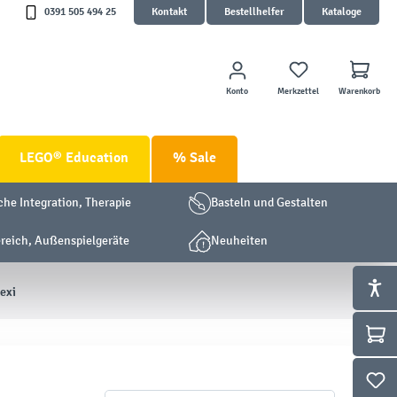
0391 505 494 25
Kontakt
Bestellhelfer
Kataloge
Konto
Merkzettel
Warenkorb
LEGO® Education
% Sale
che Integration, Therapie
Basteln und Gestalten
eich, Außenspielgeräte
Neuheiten
exi