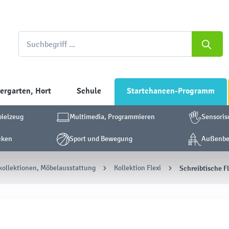
ergarten, Hort
Schule
Startchancen-Programm
pielzeug
Multimedia, Programmieren
Sensoris
cken
Sport und Bewegung
Außenber
ollektionen, Möbelausstattung
Kollektion Flexi
Schreibtische Fl