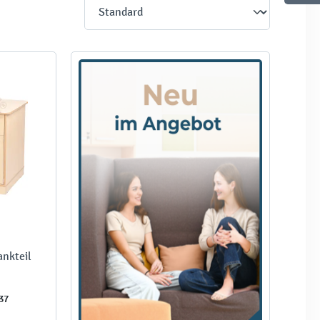
ankteil
37