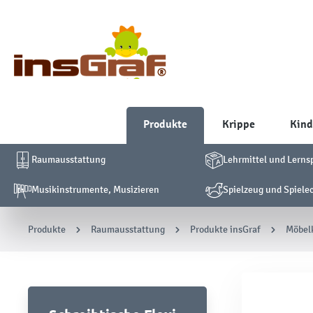
Produkte
Krippe
Kind
Raumausstattung
Lehrmittel und Lerns
Musikinstrumente, Musizieren
Spielzeug und Spiele
Produkte
Raumausstattung
Produkte insGraf
Möbelk