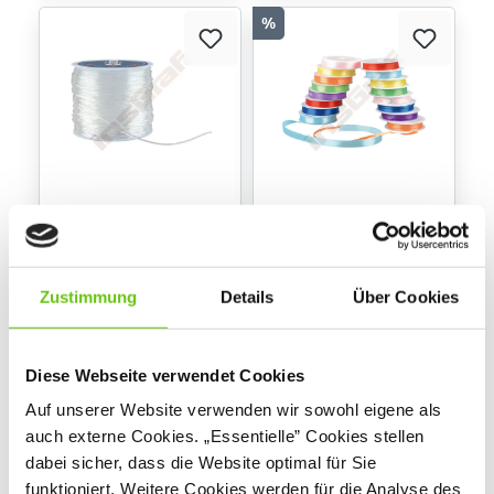
%
Elastische
Satin-Bänder
Fädelschnur,
transparent, 50 m
610350
654091
Produktnummer:
Produktnummer:
Zustimmung
Details
Über Cookies
4,90 €
9,90 €
13,90 €
Niedrigster Preis der
Diese Webseite verwendet Cookies
letzten 30 Tage vor
Anwendung der
Auf unserer Website verwenden wir sowohl eigene als
Preisermäßigung:
auch externe Cookies. „Essentielle” Cookies stellen
13,90 €
dabei sicher, dass die Website optimal für Sie
funktioniert. Weitere Cookies werden für die Analyse des