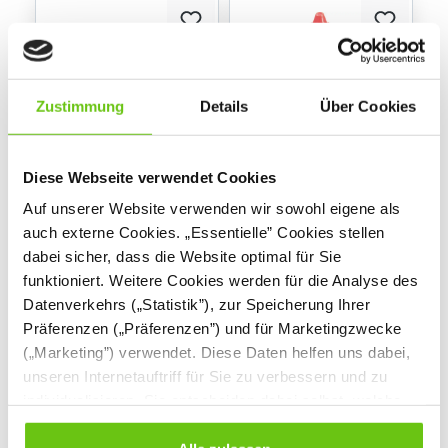
Zustimmung
Details
Über Cookies
Diese Webseite verwendet Cookies
Schminkstifte Grim
Schminkstifte Grim
Auf unserer Website verwenden wir sowohl eigene als
Tout gelb
Tout rot
auch externe Cookies. „Essentielle” Cookies stellen
257082
257107
Produktnummer:
Produktnummer:
dabei sicher, dass die Website optimal für Sie
funktioniert. Weitere Cookies werden für die Analyse des
2,50 €
2,50 €
Datenverkehrs („Statistik”), zur Speicherung Ihrer
Präferenzen („Präferenzen”) und für Marketingzwecke
(„Marketing”) verwendet. Diese Daten helfen uns dabei,
unseren Internetauftriff für Sie zu verbessern und zu
individualisieren. Sie entscheiden dabei selbst, welche
Cookies Sie erlauben. Verweigern Sie Ihre Zustimmung,