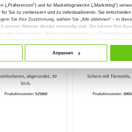
en („Präferenzen”) und für Marketingzwecke („Marketing”) verwe
ff für Sie zu verbessern und zu individualisieren. Sie entscheiden
gern Sie Ihre Zustimmung, wählen Sie „Alle ablehnen” – in dies
uch unserer Website absolut notwendig sind. Sie können Ihre Aus
he unten links klicken. Weitere Informationen zur Datennutzung f
Anpassen
stelscheren, abgerundet, 10
Schere mit Tiermotiv,
Stck.
525002
3005
Produktnummer:
Produktnummer: