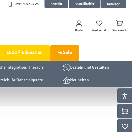
0391 505 494 25
Kontakt
Bestellhelfer
Kataloge
Konto
Merkzettel
Warenkorb
LEGO® Education
% Sale
che Integration, Therapie
Basteln und Gestalten
eich, Außenspielgeräte
Neuheiten