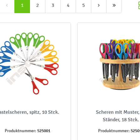
1
2
3
4
5
astelscheren, spitz, 10 Stck.
Scheren mit Muster,
Ständer, 18 Stck.
525001
5250
Produktnummer:
Produktnummer: