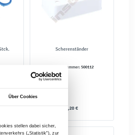
Stck.
Scherenständer
11
500112
Produktnummer:
Über Cookies
9,20 €
kies stellen dabei sicher,
enverkehrs („Statistik”), zur