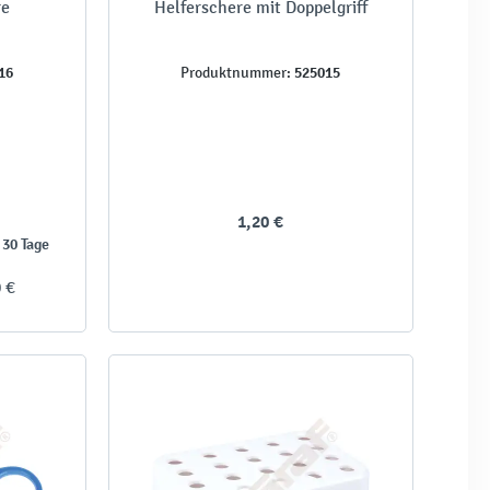
re
Helferschere mit Doppelgriff
16
525015
Produktnummer:
1,20 €
 30 Tage
0 €