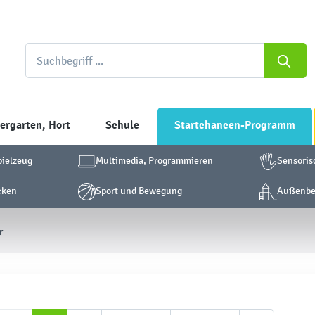
ergarten, Hort
Schule
Startchancen-Programm
pielzeug
Multimedia, Programmieren
Sensoris
cken
Sport und Bewegung
Außenber
r