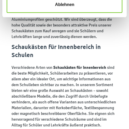
finden Sie in unseren
Datenschutzrichtlinien
.
Die Oberflächen der Schaukästen bestehen aus Kork, sind mit
Ablehnen
Textilmaterialien bezogen oder aus hochwertigem Metall
gefertigt. Zusätzlich sind die Kanten mit stabilen
Aluminiumprofilen geschützt. Wir sind überzeugt, dass die
hohe Qualität sowie der besonders attraktive Preis unserer
Schaukästen zum Kauf anregen und sie Schülern und
Lehrkräften lange und zuverlässig dienen werden.
Schaukästen für Innenbereich in
Schulen
Schaukästen für Innenbereich
Verschiedene Arten von
sind
die beste Möglichkeit, Schülerarbeiten zu präsentieren, vor
allem aber ein idealer Ort, um wichtige Informationen aus
dem Schulleben sichtbar zu machen. In unserem Sortiment
bieten wir eine große Auswahl an Schaukästen – sowohl
abschließbare Modelle, die den Zugriff durch Unbefugte
verhindern, als auch offene Varianten aus unterschiedlichen
Materialien, darunter mit Korkoberfläche, Textilbespannung
oder magnetisch beschreibbarer Oberfläche. Sie eignen sich
hervorragend für verschiedene Schulräume und sind im
Alltag für Schüler und Lehrkräfte äußerst praktisch.