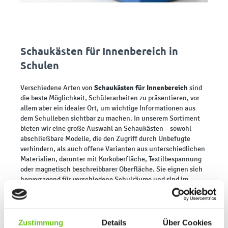
Schaukästen für Innenbereich in
Schulen
Schaukästen für Innenbereich
Verschiedene Arten von
sind
die beste Möglichkeit, Schülerarbeiten zu präsentieren, vor
allem aber ein idealer Ort, um wichtige Informationen aus
dem Schulleben sichtbar zu machen. In unserem Sortiment
bieten wir eine große Auswahl an Schaukästen – sowohl
abschließbare Modelle, die den Zugriff durch Unbefugte
verhindern, als auch offene Varianten aus unterschiedlichen
Materialien, darunter mit Korkoberfläche, Textilbespannung
oder magnetisch beschreibbarer Oberfläche. Sie eignen sich
hervorragend für verschiedene Schulräume und sind im
Alltag für Schüler und Lehrkräfte äußerst praktisch.
Ein interner Schaukasten für Schulen hat ein breites
Einsatzspektrum, und es ist schwer, sich eine
Zustimmung
Details
Über Cookies
Bildungseinrichtung ohne mindestens einen Schaukasten