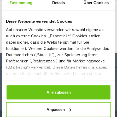
Zustimmung
Details
Über Cookies
Unsere Marken
Diese Webseite verwendet Cookies
Auf unserer Website verwenden wir sowohl eigene als
auch externe Cookies. „Essentielle” Cookies stellen
dabei sicher, dass die Website optimal für Sie
funktioniert. Weitere Cookies werden für die Analyse des
Datenverkehrs („Statistik”), zur Speicherung Ihrer
Unternehmen
Präferenzen („Präferenzen”) und für Marketingzwecke
(„Marketing”) verwendet. Diese Daten helfen uns dabei,
unseren Internetauftriff für Sie zu verbessern und zu
Anregungen
individualisieren. Sie entscheiden dabei selbst, welche
Cookies Sie erlauben. Verweigern Sie Ihre Zustimmung,
Kundenbetreuung
wählen Sie „Alle ablehnen” – in diesem Fall werden nur
Alle zulassen
Daten verarbeitet, die für den Besuch unserer Website
Kontakt
absolut notwendig sind. Sie können Ihre Auswahl zudem
Anpassen
jederzeit ändern, indem Sie auf die Schaltfläche unten