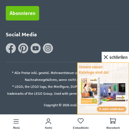
Abonnieren
Social Media
schließen
* Alle Preise inkl. gesetzl. Mehrwertsteuer zzgl.
Versandkosten
und ggf.
Nachnahmegebühren, wenn nicht anders angegeben.
* LEGO, the LEGO logo, the Minifigure, DUPLO, and the SPIKE logo are
trademarks of the LEGO Group. Used with permission. ©2026 The LEGO Group
Copyright © 2026 insGraf.de
Menü
Konto
Einkaufsliste
Warenkorb