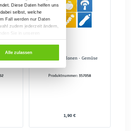
ndet. Diese Daten helfen uns
 dabei selbst, welche
em Fall werden nur Daten
wahl zudem jederzeit ändern,
inden Sie in unseren
Alle zulassen
saurier
Bastelschablonen - Gemüse
62
357058
Produktnummer:
1,90 €