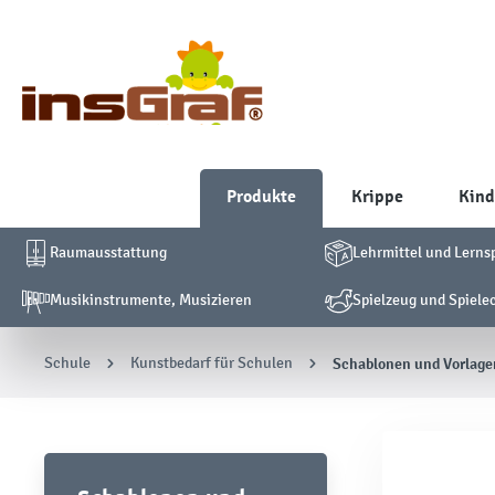
Produkte
Krippe
Kind
Raumausstattung
Lehrmittel und Lerns
Musikinstrumente, Musizieren
Spielzeug und Spiele
Schule
Kunstbedarf für Schulen
Schablonen und Vorlag