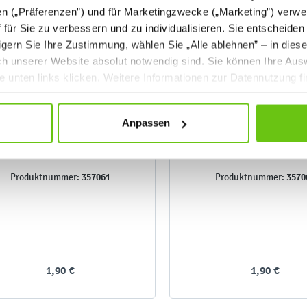
en („Präferenzen”) und für Marketingzwecke („Marketing”) verwe
ff für Sie zu verbessern und zu individualisieren. Sie entscheiden
gern Sie Ihre Zustimmung, wählen Sie „Alle ablehnen” – in dies
uch unserer Website absolut notwendig sind. Sie können Ihre Aus
he unten links klicken. Weitere Informationen zur Datennutzung f
Anpassen
Bastelschablonen -
Bastelschablonen - Dino
Meerestiere
357061
3570
Produktnummer:
Produktnummer:
1,90 €
1,90 €