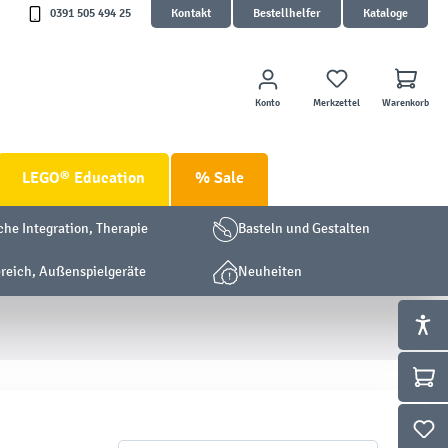
0391 505 494 25
Kontakt
Bestellhelfer
Kataloge
Konto
Merkzettel
Warenkorb
LEGO® Education
% Sale
che Integration, Therapie
Basteln und Gestalten
eich, Außenspielgeräte
Neuheiten