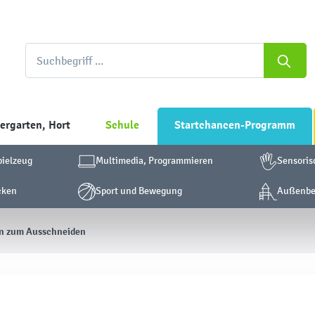
ergarten, Hort
Schule
Startchancen-Programm
pielzeug
Multimedia, Programmieren
Sensoris
cken
Sport und Bewegung
Außenber
en zum Ausschneiden