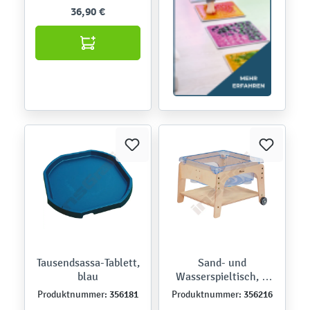
36,90 €
Tausendsassa-Tablett,
Sand- und
blau
Wasserspieltisch, H
44 cm
356181
356216
Produktnummer:
Produktnummer: