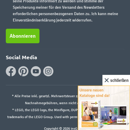
seine Produkte informiert zu werden und stimme der
Speicherung meiner für den Versand des Newsletters
erforderlichen personenbezogenen Daten zu. Ich kann meine
Einverständniserklärung jederzeit widerrufen.
Abonnieren
Social Media
schließen
* Alle Preise inkl. gesetzl. Mehrwertsteuer zzgl.
Versandkosten
und ggf.
Nachnahmegebühren, wenn nicht anders angegeben.
* LEGO, the LEGO logo, the Minifigure, DUPLO, and the SPIKE logo are
trademarks of the LEGO Group. Used with permission. ©2026 The LEGO Group
Copyright © 2026 insGraf.de