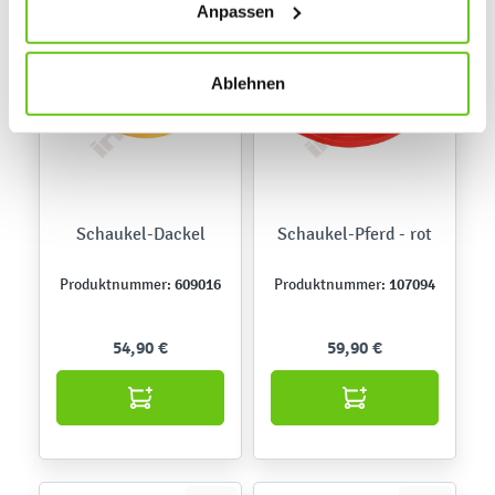
Anpassen
jederzeit ändern, indem Sie auf die Schaltfläche unten
links klicken. Weitere Informationen zur Datennutzung
finden Sie in unseren
Datenschutzrichtlinien
.
Ablehnen
Schaukel-Dackel
Schaukel-Pferd - rot
609016
107094
Produktnummer:
Produktnummer:
54,90 €
59,90 €