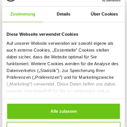
Zustimmung
Details
Über Cookies
Diese Webseite verwendet Cookies
Auf unserer Website verwenden wir sowohl eigene als
auch externe Cookies. „Essentielle” Cookies stellen
dabei sicher, dass die Website optimal für Sie
funktioniert. Weitere Cookies werden für die Analyse des
Spielplatz 2
Tisch - Geist
Datenverkehrs („Statistik”), zur Speicherung Ihrer
Präferenzen („Präferenzen”) und für Marketingzwecke
107132
454015
Produktnummer:
Produktnummer:
(„Marketing”) verwendet. Diese Daten helfen uns dabei,
unseren Internetauftriff für Sie zu verbessern und zu
1.299,90 €
209,90 €
individualisieren. Sie entscheiden dabei selbst, welche
Cookies Sie erlauben. Verweigern Sie Ihre Zustimmung,
wählen Sie „Alle ablehnen” – in diesem Fall werden nur
Alle zulassen
Daten verarbeitet, die für den Besuch unserer Website
absolut notwendig sind. Sie können Ihre Auswahl zudem