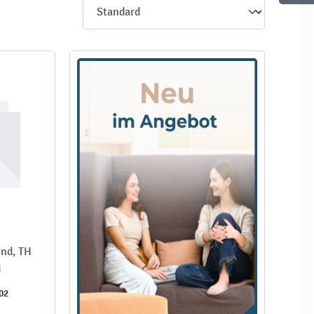
und, TH
d
02