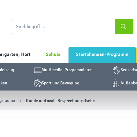
ergarten, Hort
Schule
Startchancen-Programm
pielzeug
Multimedia, Programmieren
Sensoris
cken
Sport und Bewegung
Außenber
ngsräume
Runde und ovale Besprechungstische