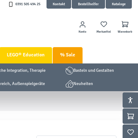
0391 505 494 25
Kontakt
Bestellhelfer
Kataloge
Konto
Merkzettel
Warenkorb
LEGO® Education
% Sale
che Integration, Therapie
Basteln und Gestalten
eich, Außenspielgeräte
Neuheiten