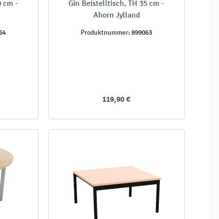
0 cm -
Gin Beistelltisch, TH 35 cm -
Ahorn Jylland
64
899063
Produktnummer:
119,90 €