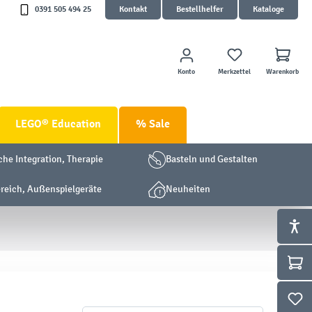
0391 505 494 25
Kontakt
Bestellhelfer
Kataloge
Konto
Merkzettel
Warenkorb
LEGO® Education
% Sale
che Integration, Therapie
Basteln und Gestalten
eich, Außenspielgeräte
Neuheiten