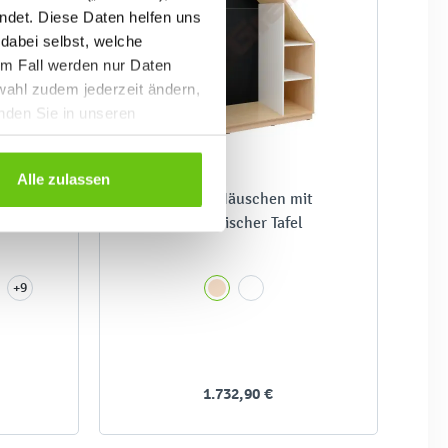
ndet. Diese Daten helfen uns
 dabei selbst, welche
em Fall werden nur Daten
wahl zudem jederzeit ändern,
inden Sie in unseren
Alle zulassen
enster
Quadro Häuschen mit
magnetischer Tafel
+9
1.732,90 €