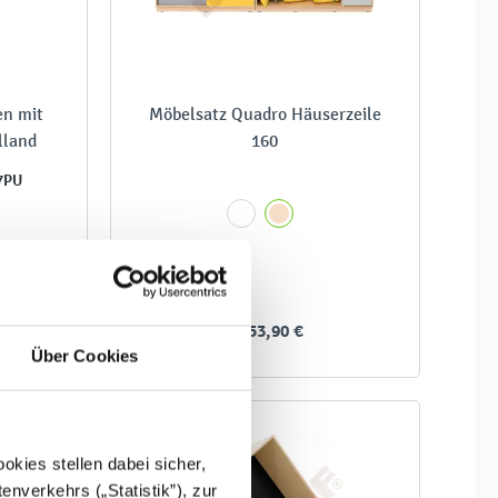
en mit
Möbelsatz Quadro Häuserzeile
lland
160
7PU
2.453,90 €
Über Cookies
kies stellen dabei sicher,
enverkehrs („Statistik”), zur