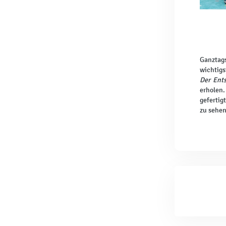
Ganztags
wichtigs
Der Ent
erholen.
gefertig
zu sehen