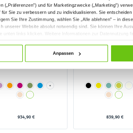
en („Präferenzen”) und für Marketingzwecke („Marketing”) verwe
ff für Sie zu verbessern und zu individualisieren. Sie entscheiden
gern Sie Ihre Zustimmung, wählen Sie „Alle ablehnen” – in dies
uch unserer Website absolut notwendig sind. Sie können Ihre Aus
he unten links klicken. Weitere Informationen zur Datennutzung f
Anpassen
Quadro Häuschen mit 2
Quadro Häuschen mit F
Einlegeböden
+
-
934,90 €
839,90 €
-