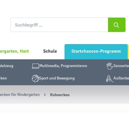
ergarten, Hort
Schule
Startchancen-Programm
pielzeug
Multimedia, Programmieren
Sensoris
cken
Sport und Bewegung
Außenber
lecken für Kindergarten
Ruheecken