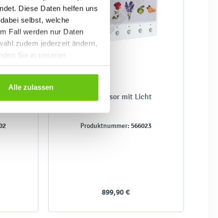
ndet. Diese Daten helfen uns
 dabei selbst, welche
em Fall werden nur Daten
wahl zudem jederzeit ändern,
inden Sie in unseren
Alle zulassen
efer
Duftdiffusor mit Licht
02
566023
Produktnummer:
899,90 €