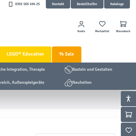
0391 505 494 25
Kontakt
Bestellhelfer
Kataloge
Konto
Merkzettel
Warenkorb
LEGO® Education
% Sale
che Integration, Therapie
Basteln und Gestalten
eich, Außenspielgeräte
Neuheiten