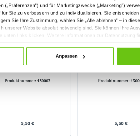
en („Präferenzen”) und für Marketingzwecke („Marketing”) verwe
ff für Sie zu verbessern und zu individualisieren. Sie entscheiden
gern Sie Ihre Zustimmung, wählen Sie „Alle ablehnen” – in dies
uch unserer Website absolut notwendig sind. Sie können Ihre Aus
he unten links klicken. Weitere Informationen zur Datennutzung f
Anpassen
Duftkomposition - Orange
Duftkomposition - Ki
130003
1300
Produktnummer:
Produktnummer:
5,50 €
5,50 €