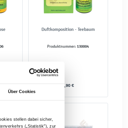
ose
Duftkomposition - Teebaum
06
130004
Produktnummer:
7,90 €
Über Cookies
kies stellen dabei sicher,
enverkehrs („Statistik”), zur