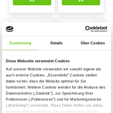
Zustimmung
Details
Über Cookies
Diese Webseite verwendet Cookies
Duftkomposition -
Duftkomposition -
Auf unserer Website verwenden wir sowohl eigene als
Rose
Teebaum
auch externe Cookies. „Essentielle” Cookies stellen
130006
130004
Produktnummer:
Produktnummer:
dabei sicher, dass die Website optimal für Sie
funktioniert. Weitere Cookies werden für die Analyse des
Datenverkehrs („Statistik”), zur Speicherung Ihrer
6,90 €
7,90 €
Präferenzen („Präferenzen”) und für Marketingzwecke
(„Marketing”) verwendet. Diese Daten helfen uns dabei,
unseren Internetauftriff für Sie zu verbessern und zu