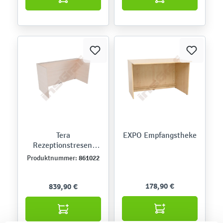
Tera
EXPO Empfangstheke
Rezeptionstresen,
Wände
861022
Produktnummer:
178,90 €
839,90 €