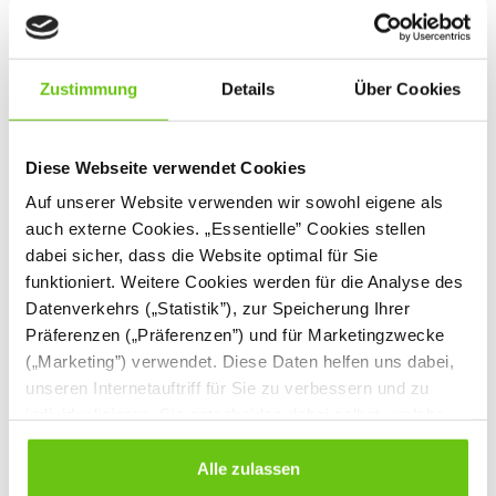
Zustimmung
Details
Über Cookies
Diese Webseite verwendet Cookies
Auf unserer Website verwenden wir sowohl eigene als
auch externe Cookies. „Essentielle” Cookies stellen
dabei sicher, dass die Website optimal für Sie
EXPO Aufsatz für
EXPO
funktioniert. Weitere Cookies werden für die Analyse des
Eckempfangstheke
Eckempfangstheke
Datenverkehrs („Statistik”), zur Speicherung Ihrer
Präferenzen („Präferenzen”) und für Marketingzwecke
(„Marketing”) verwendet. Diese Daten helfen uns dabei,
199,90 €
556,90 €
unseren Internetauftriff für Sie zu verbessern und zu
individualisieren. Sie entscheiden dabei selbst, welche
Cookies Sie erlauben. Verweigern Sie Ihre Zustimmung,
wählen Sie „Alle ablehnen” – in diesem Fall werden nur
Alle zulassen
Daten verarbeitet, die für den Besuch unserer Website