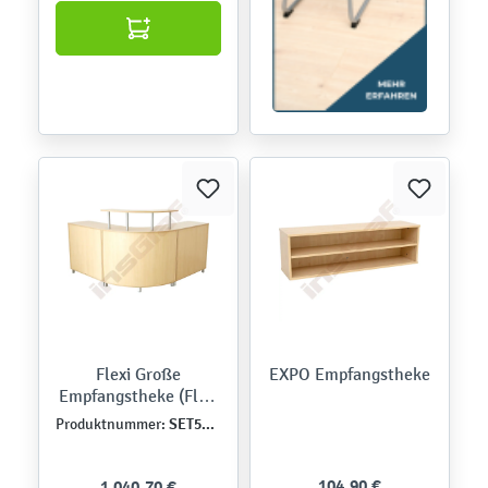
Flexi Große
EXPO Empfangstheke
Empfangstheke (Flexi
82)
SET5172
Produktnummer:
104,90 €
1.040,70 €