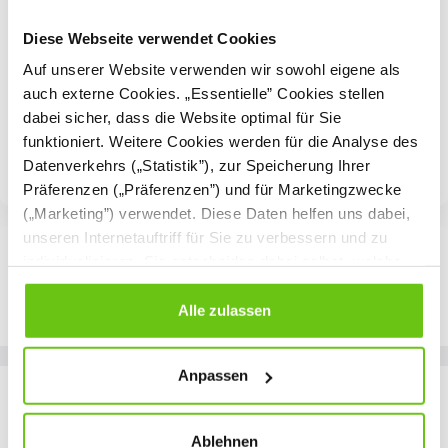
Diese Webseite verwendet Cookies
Auf unserer Website verwenden wir sowohl eigene als
auch externe Cookies. „Essentielle” Cookies stellen
dabei sicher, dass die Website optimal für Sie
funktioniert. Weitere Cookies werden für die Analyse des
.
Datenverkehrs („Statistik”), zur Speicherung Ihrer
Präferenzen („Präferenzen”) und für Marketingzwecke
(„Marketing”) verwendet. Diese Daten helfen uns dabei,
unseren Internetauftriff für Sie zu verbessern und zu
individualisieren. Sie entscheiden dabei selbst, welche
Cookies Sie erlauben. Verweigern Sie Ihre Zustimmung,
wählen Sie „Alle ablehnen” – in diesem Fall werden nur
Alle zulassen
Daten verarbeitet, die für den Besuch unserer Website
absolut notwendig sind. Sie können Ihre Auswahl zudem
Anpassen
jederzeit ändern, indem Sie auf die Schaltfläche unten
Unsere Marken
links klicken. Weitere Informationen zur Datennutzung
finden Sie in unseren
Datenschutzrichtlinien
.
Ablehnen