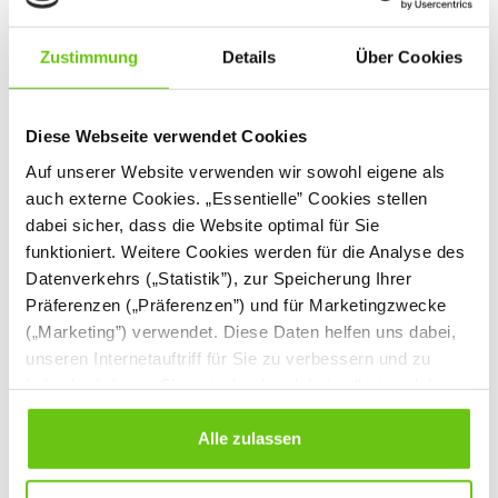
Preisermäßigung:
16,90 €
Zustimmung
Details
Über Cookies
Diese Webseite verwendet Cookies
Auf unserer Website verwenden wir sowohl eigene als
%
%
auch externe Cookies. „Essentielle” Cookies stellen
dabei sicher, dass die Website optimal für Sie
funktioniert. Weitere Cookies werden für die Analyse des
Datenverkehrs („Statistik”), zur Speicherung Ihrer
Präferenzen („Präferenzen”) und für Marketingzwecke
(„Marketing”) verwendet. Diese Daten helfen uns dabei,
unseren Internetauftriff für Sie zu verbessern und zu
individualisieren. Sie entscheiden dabei selbst, welche
Radiergummi A, 1
Radiergummi B, 10
Cookies Sie erlauben. Verweigern Sie Ihre Zustimmung,
Stck.
Stck.
wählen Sie „Alle ablehnen” – in diesem Fall werden nur
Alle zulassen
654058
654066
Produktnummer:
Produktnummer:
Daten verarbeitet, die für den Besuch unserer Website
absolut notwendig sind. Sie können Ihre Auswahl zudem