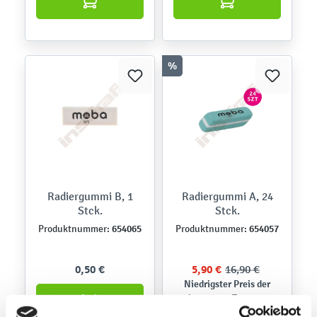
%
Radiergummi B, 1
Radiergummi A, 24
Stck.
Stck.
654065
654057
Produktnummer:
Produktnummer:
0,50 €
5,90 €
16,90 €
Niedrigster Preis der
letzten 30 Tage vor
Anwendung der