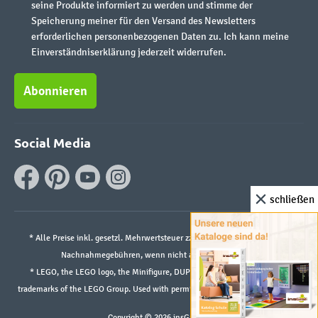
seine Produkte informiert zu werden und stimme der
Speicherung meiner für den Versand des Newsletters
erforderlichen personenbezogenen Daten zu. Ich kann meine
Einverständniserklärung jederzeit widerrufen.
Abonnieren
Social Media
schließen
* Alle Preise inkl. gesetzl. Mehrwertsteuer zzgl.
Versandkosten
und ggf.
Nachnahmegebühren, wenn nicht anders angegeben.
* LEGO, the LEGO logo, the Minifigure, DUPLO, and the SPIKE logo are
trademarks of the LEGO Group. Used with permission. ©2026 The LEGO Group
Copyright © 2026 insGraf.de