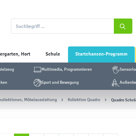
ergarten, Hort
Schule
Startchancen-Programm
pielzeug
Multimedia, Programmieren
Sensoris
cken
Sport und Bewegung
Außenber
ollektionen, Möbelausstattung
Kollektion Quadro
Quadro Schrä