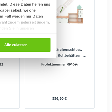
ndet. Diese Daten helfen uns
 dabei selbst, welche
em Fall werden nur Daten
wahl zudem jederzeit ändern,
inden Sie in unseren
Alle zulassen
 M mit
Quadro - Märchenschloss,
 Ahorn
Sitzbank mit Rollbehältern -
Ahorn Jylland
32
094044
Produktnummer:
556,90 €