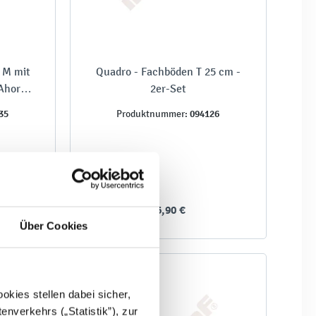
 M mit
Quadro - Fachböden T 25 cm -
 Ahorn
2er-Set
35
094126
Produktnummer:
26,90 €
Über Cookies
kies stellen dabei sicher,
enverkehrs („Statistik”), zur