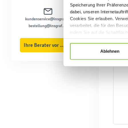
Speicherung Ihrer Präferenz
dabei, unseren Internetauftri
Cookies Sie erlauben. Verwei
kundenservice@insgraf.de
verarbeitet, die für den Bes
bestellung@insgraf.de
indem Sie auf die Schaltfläc
Datenschutzrichtlinien
.
Ihre Berater vor Ort
Ablehnen
Q