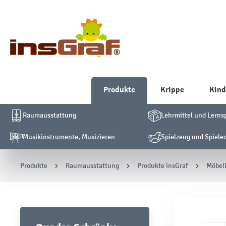
Produkte
Krippe
Kind
Raumausstattung
Lehrmittel und Lerns
Musikinstrumente, Musizieren
Spielzeug und Spiele
Produkte
Raumausstattung
Produkte insGraf
Möbelk