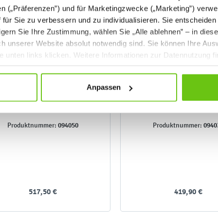
en („Präferenzen”) und für Marketingzwecke („Marketing”) verwe
ff für Sie zu verbessern und zu individualisieren. Sie entscheiden
gern Sie Ihre Zustimmung, wählen Sie „Alle ablehnen” – in dies
uch unserer Website absolut notwendig sind. Sie können Ihre Aus
he unten links klicken. Weitere Informationen zur Datennutzung f
Anpassen
uadro - Alpenblick, Schrank
Quadro - Wald, Schrank
M mit Schubladen - Ahorn
breitem Rollbehälter -
Jylland
Jylland
094050
0940
Produktnummer:
Produktnummer:
517,50 €
419,90 €