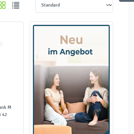
ank M
B 42