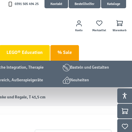
0391 505 494 25
Kontakt
Bestellhelfer
Kataloge
Konto
Merkzettel
Warenkorb
LEGO® Education
% Sale
che Integration, Therapie
Basteln und Gestalten
eich, Außenspielgeräte
Neuheiten
nke und Regale, T 41,5 cm