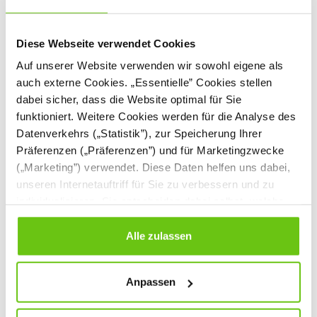
125,90 €
115,90 €
Diese Webseite verwendet Cookies
Auf unserer Website verwenden wir sowohl eigene als
auch externe Cookies. „Essentielle” Cookies stellen
dabei sicher, dass die Website optimal für Sie
funktioniert. Weitere Cookies werden für die Analyse des
Datenverkehrs („Statistik”), zur Speicherung Ihrer
Präferenzen („Präferenzen”) und für Marketingzwecke
(„Marketing”) verwendet. Diese Daten helfen uns dabei,
unseren Internetauftriff für Sie zu verbessern und zu
individualisieren. Sie entscheiden dabei selbst, welche
Cookies Sie erlauben. Verweigern Sie Ihre Zustimmung,
Matte Quadro 1,
Matte Quadro 1, grün,
wählen Sie „Alle ablehnen” – in diesem Fall werden nur
Alle zulassen
dunkelgrau, H 10 cm
H 15 cm
Daten verarbeitet, die für den Besuch unserer Website
101520
101521
Produktnummer:
Produktnummer:
absolut notwendig sind. Sie können Ihre Auswahl zudem
Anpassen
jederzeit ändern, indem Sie auf die Schaltfläche unten
links klicken. Weitere Informationen zur Datennutzung
83,90 €
157,90 €