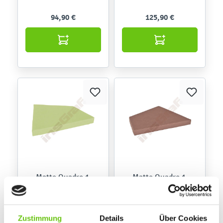
94,90 €
125,90 €
Matte Quadro 1,
Matte Quadro 1,
hellgrün, H 10 cm
braun, H 10 cm
101518
101519
Produktnummer:
Produktnummer:
Zustimmung
Details
Über Cookies