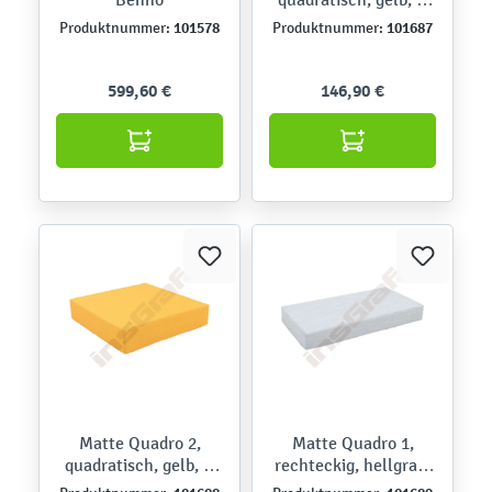
15 cm
101578
101687
Produktnummer:
Produktnummer:
599,60 €
146,90 €
Matte Quadro 2,
Matte Quadro 1,
quadratisch, gelb, H
rechteckig, hellgrau,
15 cm
H 10 cm