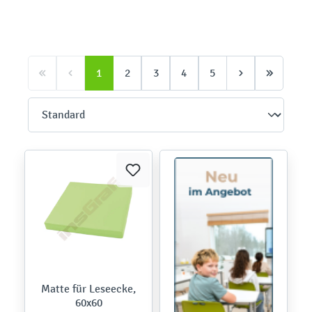
1
2
3
4
5
Matte für Leseecke,
60x60