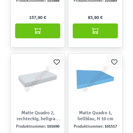
101688
101689
Produktnummer:
Produktnummer:
157,90 €
83,90 €
Matte Quadro 2,
Matte Quadro 1,
rechteckig, hellgrau,
hellblau, H 10 cm
H 10 cm
101690
101517
Produktnummer:
Produktnummer: