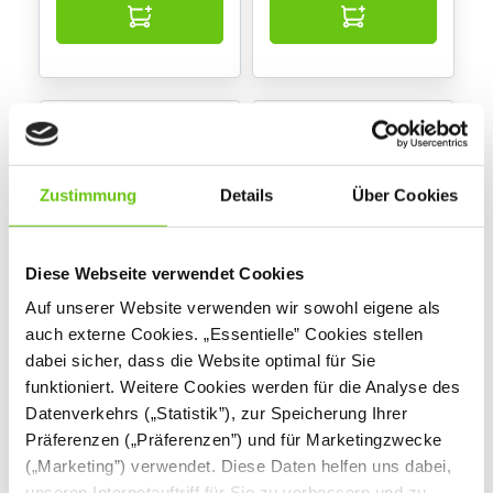
Zustimmung
Details
Über Cookies
Diese Webseite verwendet Cookies
Auf unserer Website verwenden wir sowohl eigene als
Puppenhaus Antonia
Puppenferienhausmö
auch externe Cookies. „Essentielle” Cookies stellen
bel Küche/Esszimmer
dabei sicher, dass die Website optimal für Sie
542157
542151
Produktnummer:
Produktnummer:
funktioniert. Weitere Cookies werden für die Analyse des
Datenverkehrs („Statistik”), zur Speicherung Ihrer
174,90 €
21,90 €
Präferenzen („Präferenzen”) und für Marketingzwecke
(„Marketing”) verwendet. Diese Daten helfen uns dabei,
unseren Internetauftriff für Sie zu verbessern und zu