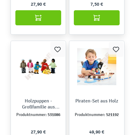
27,90 €
7,50 €
Holzpuppen -
Piraten-Set aus Holz
Großfamilie aus
Afrika
531086
521192
Produktnummer:
Produktnummer:
27,90 €
49,90 €