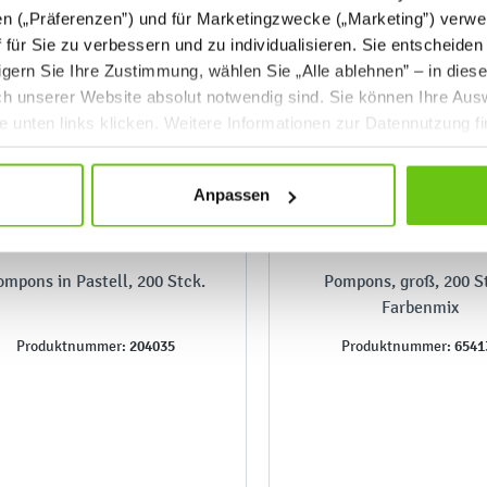
en („Präferenzen”) und für Marketingzwecke („Marketing”) verwe
ff für Sie zu verbessern und zu individualisieren. Sie entscheiden
gern Sie Ihre Zustimmung, wählen Sie „Alle ablehnen” – in dies
uch unserer Website absolut notwendig sind. Sie können Ihre Aus
he unten links klicken. Weitere Informationen zur Datennutzung f
Anpassen
ompons in Pastell, 200 Stck.
Pompons, groß, 200 St
Farbenmix
204035
6541
Produktnummer:
Produktnummer: