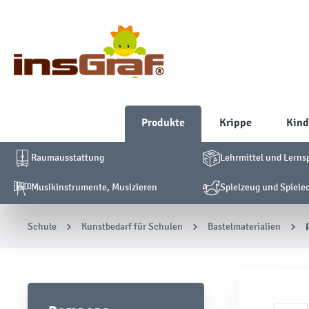
Produkte
Krippe
Kind
Raumausstattung
Lehrmittel und Lerns
Musikinstrumente, Musizieren
Spielzeug und Spiele
Schule
Kunstbedarf für Schulen
Bastelmaterialien