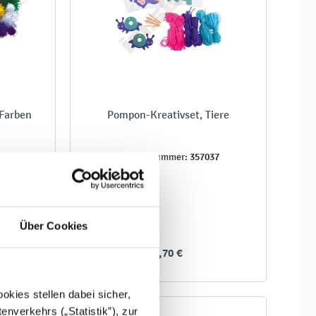
 Farben
Pompon-Kreativset, Tiere
28
357037
Produktnummer:
Über Cookies
4,70 €
kies stellen dabei sicher,
enverkehrs („Statistik”), zur