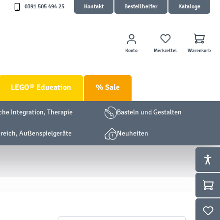
0391 505 494 25
Kontakt
Bestellhelfer
Kataloge
Konto
Merkzettel
Warenkorb
LEGO® Education
% Sale
che Integration, Therapie
Basteln und Gestalten
eich, Außenspielgeräte
Neuheiten