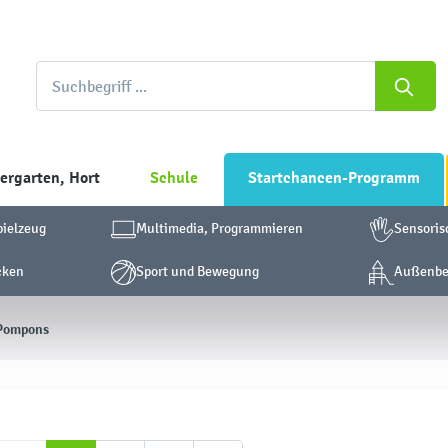
ergarten, Hort
Schule
Startchancen-Programm
pielzeug
Multimedia, Programmieren
Sensoris
cken
Sport und Bewegung
Außenber
Pompons