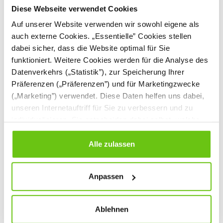
Diese Webseite verwendet Cookies
Auf unserer Website verwenden wir sowohl eigene als
auch externe Cookies. „Essentielle” Cookies stellen
dabei sicher, dass die Website optimal für Sie
funktioniert. Weitere Cookies werden für die Analyse des
Datenverkehrs („Statistik”), zur Speicherung Ihrer
Präferenzen („Präferenzen”) und für Marketingzwecke
(„Marketing”) verwendet. Diese Daten helfen uns dabei,
unseren Internetauftriff für Sie zu verbessern und zu
individualisieren. Sie entscheiden dabei selbst, welche
Box Curves E, 15 x 15
Box Curves F, 23 x 15
cm, 1Stck.
cm, 1 Stck.
Cookies Sie erlauben. Verweigern Sie Ihre Zustimmung,
029081
029082
wählen Sie „Alle ablehnen” – in diesem Fall werden nur
Alle zulassen
Produktnummer:
Produktnummer:
Daten verarbeitet, die für den Besuch unserer Website
absolut notwendig sind. Sie können Ihre Auswahl zudem
2,20 €
2,90 €
Anpassen
jederzeit ändern, indem Sie auf die Schaltfläche unten
links klicken. Weitere Informationen zur Datennutzung
finden Sie in unseren
Datenschutzrichtlinien
.
Ablehnen