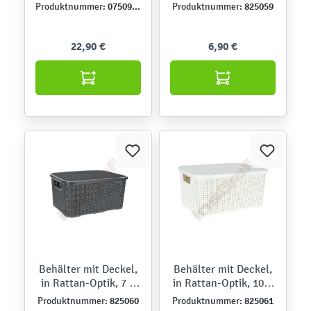
Deckel, 8 l, mit 6
weiß
075094-1
825059
Produktnummer:
Produktnummer:
Einsätzen
22,90 €
6,90 €
Behälter mit Deckel,
Behälter mit Deckel,
in Rattan-Optik, 7 l,
in Rattan-Optik, 10 l,
grau
weiß
825060
825061
Produktnummer:
Produktnummer: