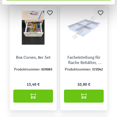
Box Curves, 8er Set
Facheinteilung für
flache Behälter, 4
Fächer
029083
372042
Produktnummer:
Produktnummer:
13,40 €
10,90 €