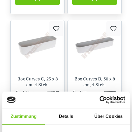
Box Curves C, 23 x 8
Box Curves D, 30 x 8
cm, 1 Stck.
cm, 1 Stck.
029079
029080
Produktnummer:
Produktnummer:
1,60 €
2,20 €
Zustimmung
Details
Über Cookies