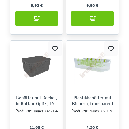
9,90 €
9,90 €
Behälter mit Deckel,
Plastikbehälter mit
in Rattan-Optik, 19 l,
Fächern, transparent
grau
825064
825038
Produktnummer:
Produktnummer:
11,90 €
4,20 €