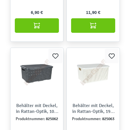
6,90 €
11,90 €
Behälter mit Deckel,
Behälter mit Deckel,
in Rattan-Optik, 10 l,
in Rattan-Optik, 19 l,
grau
weiß
825062
825063
Produktnummer:
Produktnummer: