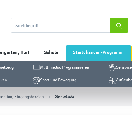
ergarten, Hort
Schule
Startchancen-Programm
pielzeug
Multimedia, Programmieren
Sensoris
cken
Sport und Bewegung
Außenber
zeption, Eingangsbereich
Pinnwände