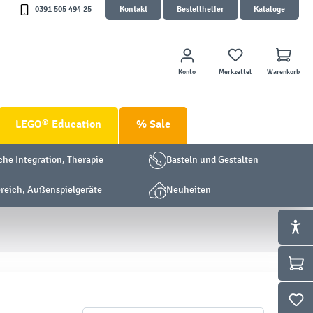
0391 505 494 25
Kontakt
Bestellhelfer
Kataloge
Konto
Merkzettel
Warenkorb
LEGO® Education
% Sale
che Integration, Therapie
Basteln und Gestalten
eich, Außenspielgeräte
Neuheiten