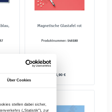
lblau,
Magnetische Glastafel rot
37
146180
Produktnummer:
65,90 €
Über Cookies
kies stellen dabei sicher,
enverkehrs („Statistik”), zur