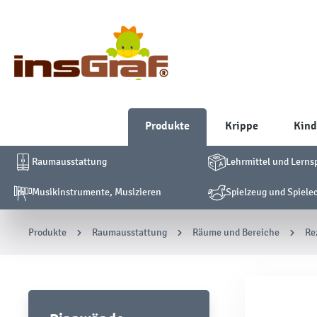
Produkte
Krippe
Kind
Raumausstattung
Lehrmittel und Lerns
Musikinstrumente, Musizieren
Spielzeug und Spiele
Produkte
Raumausstattung
Räume und Bereiche
Re