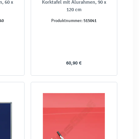
, 60 x
Korktafel mit Alurahmen, 90 x
120 cm
40
515041
Produktnummer:
60,90 €