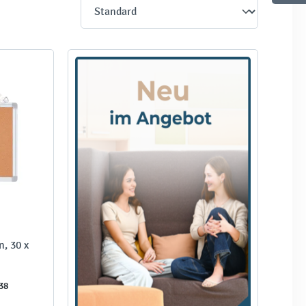
, 30 x
38