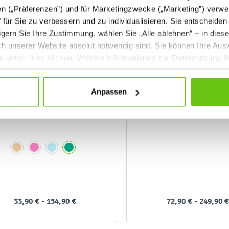
en („Präferenzen”) und für Marketingzwecke („Marketing”) verwe
ff für Sie zu verbessern und zu individualisieren. Sie entscheiden
gern Sie Ihre Zustimmung, wählen Sie „Alle ablehnen” – in dies
uch unserer Website absolut notwendig sind. Sie können Ihre Aus
he unten links klicken. Weitere Informationen zur Datennutzung f
Anpassen
Farbige Korktafel
Korktafeln mit Alura
grau
33,90 € - 154,90 €
72,90 € - 249,90 €