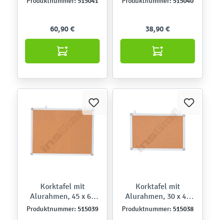
515041
515040
Produktnummer:
Produktnummer:
60,90 €
38,90 €
Korktafel mit
Korktafel mit
Alurahmen, 45 x 60
Alurahmen, 30 x 45
cm
cm
515039
515038
Produktnummer:
Produktnummer: