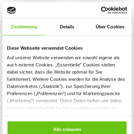
Zustimmung
Details
Über Cookies
Diese Webseite verwendet Cookies
Auf unserer Website verwenden wir sowohl eigene als
Schaukasten
Schaukasten
auch externe Cookies. „Essentielle” Cookies stellen
Innenbereich mit
Innenbereich mit
dabei sicher, dass die Website optimal für Sie
Schwenktür, Textil
Schwenktür,
funktioniert. Weitere Cookies werden für die Analyse des
magnetisches
Datenverkehrs („Statistik”), zur Speicherung Ihrer
Whiteboard
289,90 € - 599,90 €
299,90 € - 469,90 €
Präferenzen („Präferenzen”) und für Marketingzwecke
(„Marketing”) verwendet. Diese Daten helfen uns dabei,
unseren Internetauftriff für Sie zu verbessern und zu
individualisieren. Sie entscheiden dabei selbst, welche
Cookies Sie erlauben. Verweigern Sie Ihre Zustimmung,
wählen Sie „Alle ablehnen” – in diesem Fall werden nur
Alle zulassen