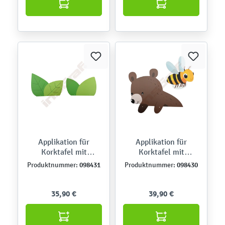
Applikation für
Applikation für
Korktafel mit
Korktafel mit
Holzrahmen: Grüne
Holzrahmen: Bärchen
098431
098430
Produktnummer:
Produktnummer:
Blätter
und Biene
35,90 €
39,90 €