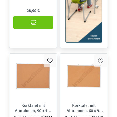
28,90 €
Korktafel mit
Korktafel mit
Alurahmen, 90 x 120
Alurahmen, 60 x 90
cm
cm