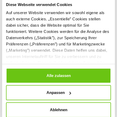
Diese Webseite verwendet Cookies
Auf unserer Website verwenden wir sowohl eigene als
auch externe Cookies. „Essentielle” Cookies stellen
dabei sicher, dass die Website optimal für Sie
funktioniert. Weitere Cookies werden für die Analyse des
Datenverkehrs („Statistik”), zur Speicherung Ihrer
Präferenzen („Präferenzen”) und für Marketingzwecke
(„Marketing”) verwendet. Diese Daten helfen uns dabei,
unseren Internetauftriff für Sie zu verbessern und zu
individualisieren. Sie entscheiden dabei selbst, welche
Sandkasten -
Super-Rutsche, grün
Schildkröte, hellgrün
Cookies Sie erlauben. Verweigern Sie Ihre Zustimmung,
107082
107066
wählen Sie „Alle ablehnen” – in diesem Fall werden nur
Alle zulassen
Produktnummer:
Produktnummer:
Daten verarbeitet, die für den Besuch unserer Website
absolut notwendig sind. Sie können Ihre Auswahl zudem
93,90 €
799,90 €
Anpassen
jederzeit ändern, indem Sie auf die Schaltfläche unten
links klicken. Weitere Informationen zur Datennutzung
finden Sie in unseren
Datenschutzrichtlinien
.
Ablehnen