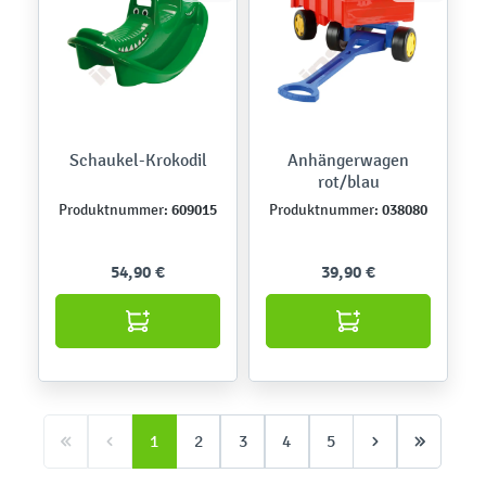
Schaukel-Krokodil
Anhängerwagen
rot/blau
609015
038080
Produktnummer:
Produktnummer:
54,90 €
39,90 €
1
2
3
4
5