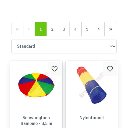
1
2
3
4
5
Schwungtuch
Nylontunnel
Bambino - 3,5 m