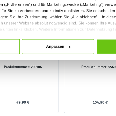
en („Präferenzen”) und für Marketingzwecke („Marketing”) verwe
ff für Sie zu verbessern und zu individualisieren. Sie entscheiden
gern Sie Ihre Zustimmung, wählen Sie „Alle ablehnen” – in dies
uch unserer Website absolut notwendig sind. Sie können Ihre Aus
he unten links klicken. Weitere Informationen zur Datennutzung f
Anpassen
Ritmocolor
Magischer Würfel m
Lautsprecherfunkti
200184
5540
Produktnummer:
Produktnummer:
49,90 €
154,90 €