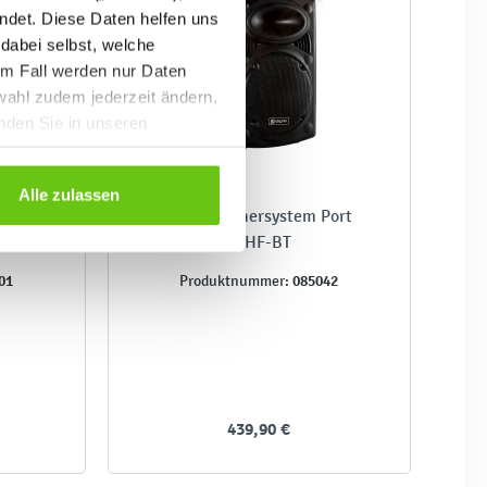
ndet. Diese Daten helfen uns
 dabei selbst, welche
em Fall werden nur Daten
wahl zudem jederzeit ändern,
inden Sie in unseren
Alle zulassen
it
Lautsprechersystem Port
on
8VHF-BT
01
085042
Produktnummer:
439,90 €