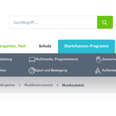
ergarten, Hort
Schule
Startchancen-Programm
pielzeug
Multimedia, Programmieren
Sensoris
cken
Sport und Bewegung
Außenber
ndergarten
Musikinstrumente
Musikzubehör