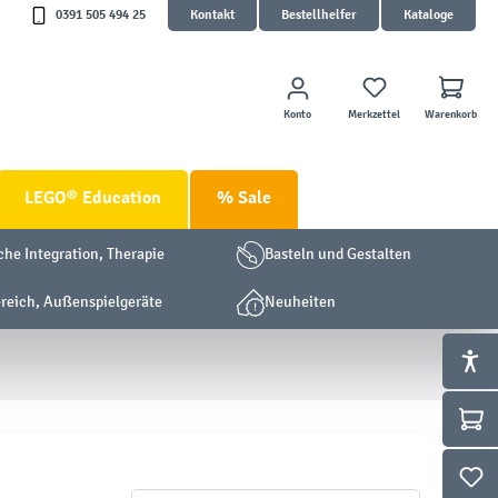
0391 505 494 25
Kontakt
Bestellhelfer
Kataloge
Konto
Merkzettel
Warenkorb
LEGO® Education
% Sale
che Integration, Therapie
Basteln und Gestalten
eich, Außenspielgeräte
Neuheiten