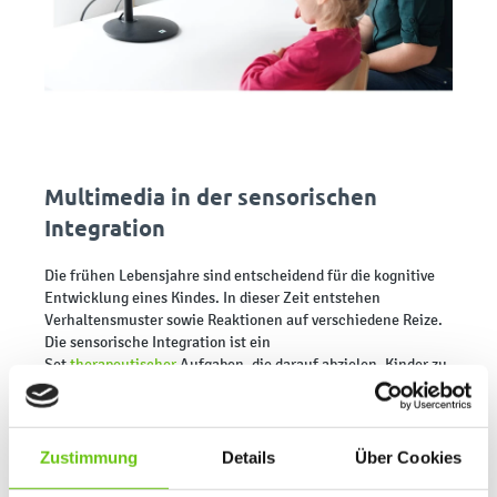
Multimedia in der sensorischen
Integration
Die frühen Lebensjahre sind entscheidend für die kognitive
Entwicklung eines Kindes. In dieser Zeit entstehen
Verhaltensmuster sowie Reaktionen auf verschiedene Reize.
Die sensorische Integration ist ein
Set
therapeutischer
Aufgaben, die darauf abzielen, Kinder zu
unterstützen, bei denen diese Reaktionen nicht vollständig
korrekt ausgeprägt sind – bei Störungen der sozialen oder
emotionalen Reife sowie bei Autismus, dem Asperger-
Syndrom oder ADHS. Eine solche Therapie kann multimediale
Zustimmung
Details
Über Cookies
Programme einsetzen, die es dem Kind ermöglichen,