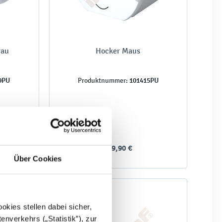
rau
Hocker Maus
9PU
101415PU
Produktnummer:
159,90 €
Über Cookies
kies stellen dabei sicher,
enverkehrs („Statistik”), zur