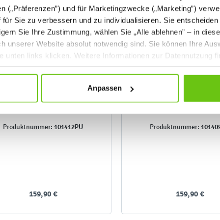
en („Präferenzen”) und für Marketingzwecke („Marketing”) verwe
ff für Sie zu verbessern und zu individualisieren. Sie entscheiden
gern Sie Ihre Zustimmung, wählen Sie „Alle ablehnen” – in dies
uch unserer Website absolut notwendig sind. Sie können Ihre Aus
he unten links klicken. Weitere Informationen zur Datennutzung f
Anpassen
Hocker Hund
Hocker Kuh
101412PU
10140
Produktnummer:
Produktnummer:
159,90 €
159,90 €