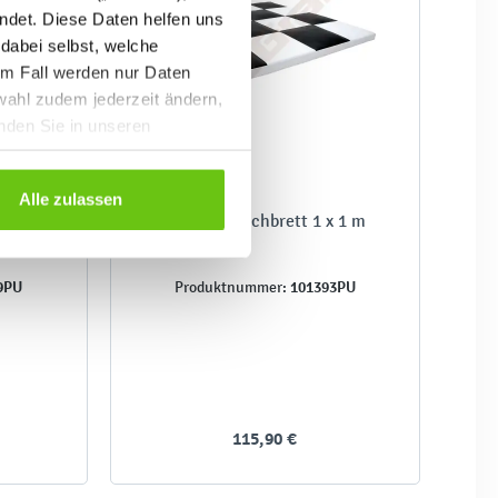
ndet. Diese Daten helfen uns
 dabei selbst, welche
em Fall werden nur Daten
wahl zudem jederzeit ändern,
inden Sie in unseren
Alle zulassen
Matte Schachbrett 1 x 1 m
9PU
101393PU
Produktnummer:
115,90 €