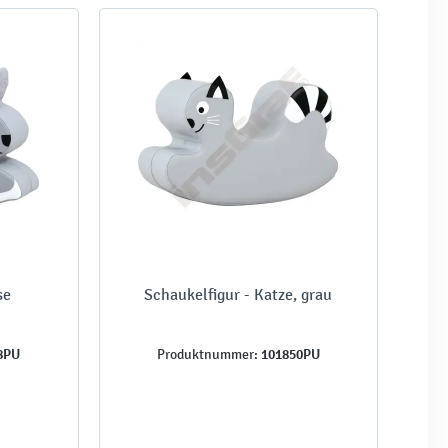
se
Schaukelfigur - Katze, grau
8PU
101850PU
Produktnummer: