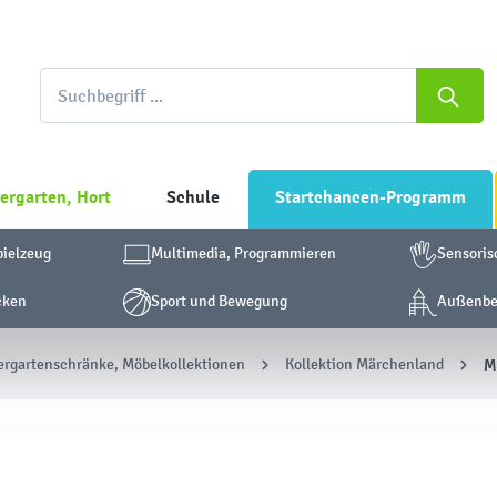
ergarten, Hort
Schule
Startchancen-Programm
pielzeug
Multimedia, Programmieren
Sensoris
cken
Sport und Bewegung
Außenber
ergartenschränke, Möbelkollektionen
Kollektion Märchenland
M