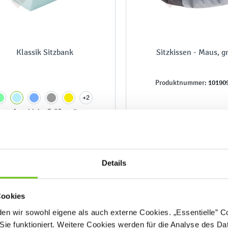
Klassik Sitzbank
Sitzkissen - Maus, g
10190
Produktnummer:
+2
Anzahl der Größen: 3
-
136,90 € - 309,90 €
73,90 €
Details
Cookies
n wir sowohl eigene als auch externe Cookies. „Essentielle” Coo
Sie funktioniert. Weitere Cookies werden für die Analyse des Dat