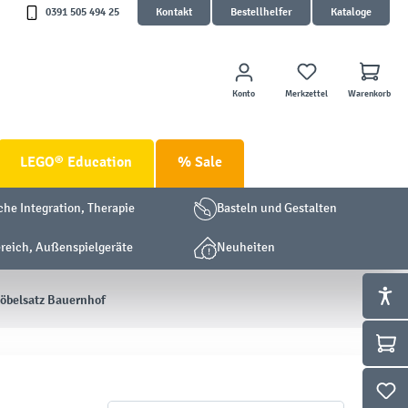
0391 505 494 25
Kontakt
Bestellhelfer
Kataloge
Konto
Merkzettel
Warenkorb
LEGO® Education
% Sale
che Integration, Therapie
Basteln und Gestalten
eich, Außenspielgeräte
Neuheiten
öbelsatz Bauernhof