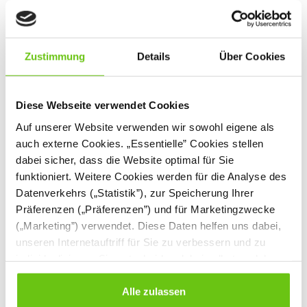
Zustimmung
Details
Über Cookies
Diese Webseite verwendet Cookies
Auf unserer Website verwenden wir sowohl eigene als
auch externe Cookies. „Essentielle” Cookies stellen
dabei sicher, dass die Website optimal für Sie
funktioniert. Weitere Cookies werden für die Analyse des
Fantasiewelt Regal,
Fantasiewelt Schrank
hoch
mit Hündchen
Datenverkehrs („Statistik”), zur Speicherung Ihrer
Präferenzen („Präferenzen”) und für Marketingzwecke
099904
099901N
Produktnummer:
Produktnummer:
(„Marketing”) verwendet. Diese Daten helfen uns dabei,
unseren Internetauftriff für Sie zu verbessern und zu
179,90 €
279,90 €
individualisieren. Sie entscheiden dabei selbst, welche
Cookies Sie erlauben. Verweigern Sie Ihre Zustimmung,
wählen Sie „Alle ablehnen” – in diesem Fall werden nur
Alle zulassen