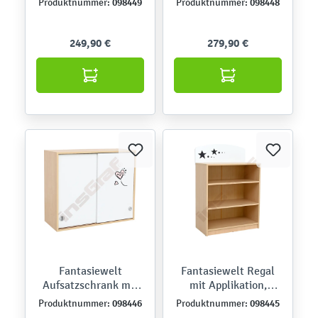
098449
098448
Produktnummer:
Produktnummer:
249,90 €
279,90 €
Fantasiewelt
Fantasiewelt Regal
Aufsatzschrank mit
mit Applikation,
Herzen
Sterne
098446
098445
Produktnummer:
Produktnummer: