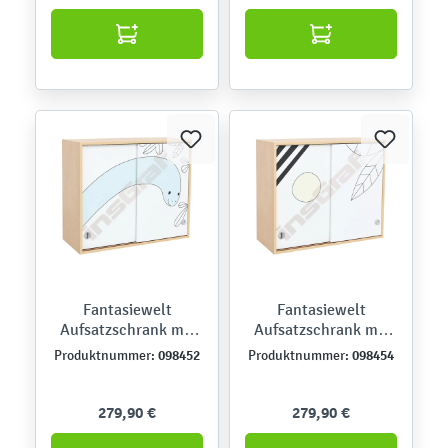
Fantasiewelt
Fantasiewelt
Aufsatzschrank mit
Aufsatzschrank mit
Dino-Kopf
Farn
098452
098454
Produktnummer:
Produktnummer:
279,90 €
279,90 €