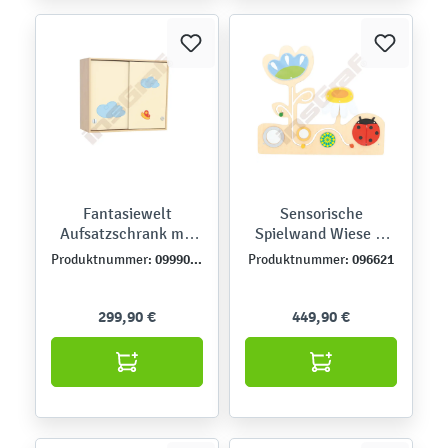
Fantasiewelt
Sensorische
Aufsatzschrank mit
Spielwand Wiese 1,
Wolken
mit Marienkäfer
099905N
096621
Produktnummer:
Produktnummer:
299,90 €
449,90 €