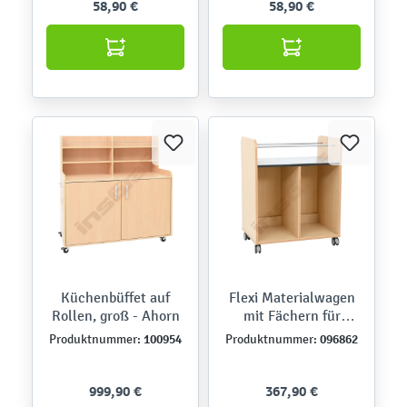
58,90 €
58,90 €
Küchenbüffet auf
Flexi Materialwagen
Rollen, groß - Ahorn
mit Fächern für
Behälter
100954
096862
Produktnummer:
Produktnummer:
999,90 €
367,90 €