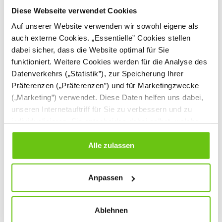
Diese Webseite verwendet Cookies
Auf unserer Website verwenden wir sowohl eigene als
auch externe Cookies. „Essentielle” Cookies stellen
dabei sicher, dass die Website optimal für Sie
funktioniert. Weitere Cookies werden für die Analyse des
Datenverkehrs („Statistik”), zur Speicherung Ihrer
Präferenzen („Präferenzen”) und für Marketingzwecke
(„Marketing”) verwendet. Diese Daten helfen uns dabei,
unseren Internetauftriff für Sie zu verbessern und zu
individualisieren. Sie entscheiden dabei selbst, welche
Sitzkissen,
Flexi Materialwagen,
Cookies Sie erlauben. Verweigern Sie Ihre Zustimmung,
quadratisch, H 10 cm,
mit Fachböden
wählen Sie „Alle ablehnen” – in diesem Fall werden nur
Alle zulassen
10er-Set -
855336PU
094185
Produktnummer:
Produktnummer:
Regenbogen
Daten verarbeitet, die für den Besuch unserer Website
absolut notwendig sind. Sie können Ihre Auswahl zudem
209,90 €
367,90 €
Anpassen
jederzeit ändern, indem Sie auf die Schaltfläche unten
links klicken. Weitere Informationen zur Datennutzung
finden Sie in unseren
Datenschutzrichtlinien
.
Ablehnen