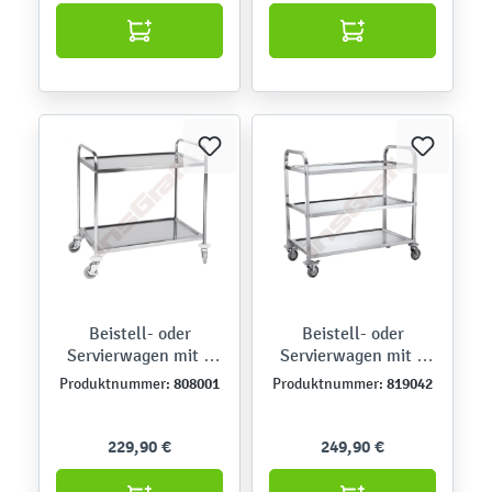
Beistell- oder
Beistell- oder
Servierwagen mit 2
Servierwagen mit 3
Etagen
Etagen
808001
819042
Produktnummer:
Produktnummer:
229,90 €
249,90 €