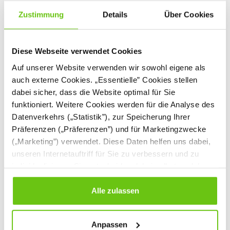
Zustimmung
Details
Über Cookies
Diese Webseite verwendet Cookies
Auf unserer Website verwenden wir sowohl eigene als
auch externe Cookies. „Essentielle” Cookies stellen
dabei sicher, dass die Website optimal für Sie
Metallspind,
Metallspind, 2-türig
funktioniert. Weitere Cookies werden für die Analyse des
Vorhängeschloss, H
mit Trennwand, mit
Datenverkehrs („Statistik”), zur Speicherung Ihrer
180 cm, mit 12
Vorhängeschloss
803124
Produktnummer:
Präferenzen („Präferenzen”) und für Marketingzwecke
Fächern
(„Marketing”) verwendet. Diese Daten helfen uns dabei,
unseren Internetauftriff für Sie zu verbessern und zu
999,90 €
499,90 €
individualisieren. Sie entscheiden dabei selbst, welche
Cookies Sie erlauben. Verweigern Sie Ihre Zustimmung,
wählen Sie „Alle ablehnen” – in diesem Fall werden nur
Alle zulassen
Daten verarbeitet, die für den Besuch unserer Website
absolut notwendig sind. Sie können Ihre Auswahl zudem
Anpassen
jederzeit ändern, indem Sie auf die Schaltfläche unten