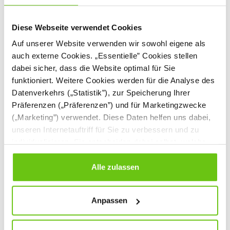
Diese Webseite verwendet Cookies
Auf unserer Website verwenden wir sowohl eigene als
auch externe Cookies. „Essentielle” Cookies stellen
dabei sicher, dass die Website optimal für Sie
funktioniert. Weitere Cookies werden für die Analyse des
Datenverkehrs („Statistik”), zur Speicherung Ihrer
Präferenzen („Präferenzen”) und für Marketingzwecke
(„Marketing”) verwendet. Diese Daten helfen uns dabei,
unseren Internetauftriff für Sie zu verbessern und zu
individualisieren. Sie entscheiden dabei selbst, welche
Garderobenbank mit
Garderobenständer
Cookies Sie erlauben. Verweigern Sie Ihre Zustimmung,
Metallgestell
aus Metall
wählen Sie „Alle ablehnen” – in diesem Fall werden nur
Alle zulassen
Daten verarbeitet, die für den Besuch unserer Website
absolut notwendig sind. Sie können Ihre Auswahl zudem
Anpassen
jederzeit ändern, indem Sie auf die Schaltfläche unten
124,90 €
269,90 € - 339,90 €
links klicken. Weitere Informationen zur Datennutzung
finden Sie in unseren
Datenschutzrichtlinien
.