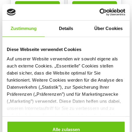
Zustimmung
Details
Über Cookies
Diese Webseite verwendet Cookies
Auf unserer Website verwenden wir sowohl eigene als
auch externe Cookies. „Essentielle” Cookies stellen
dabei sicher, dass die Website optimal für Sie
funktioniert. Weitere Cookies werden für die Analyse des
Datenverkehrs („Statistik”), zur Speicherung Ihrer
Große Gewichte bis
Kleine Gewichte bis
Präferenzen („Präferenzen”) und für Marketingzwecke
500 g
50 g
(„Marketing”) verwendet. Diese Daten helfen uns dabei,
604101
604102
Produktnummer:
Produktnummer:
unseren Internetauftriff für Sie zu verbessern und zu
individualisieren. Sie entscheiden dabei selbst, welche
30,90 €
30,90 €
Cookies Sie erlauben. Verweigern Sie Ihre Zustimmung,
wählen Sie „Alle ablehnen” – in diesem Fall werden nur
Alle zulassen