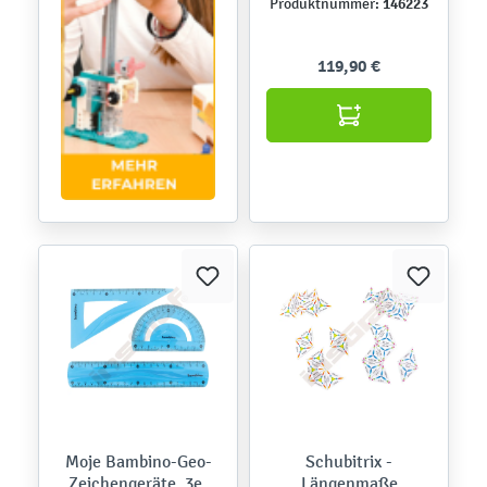
146223
Produktnummer:
119,90 €
Moje Bambino-Geo-
Schubitrix -
Zeichengeräte, 3er
Längenmaße