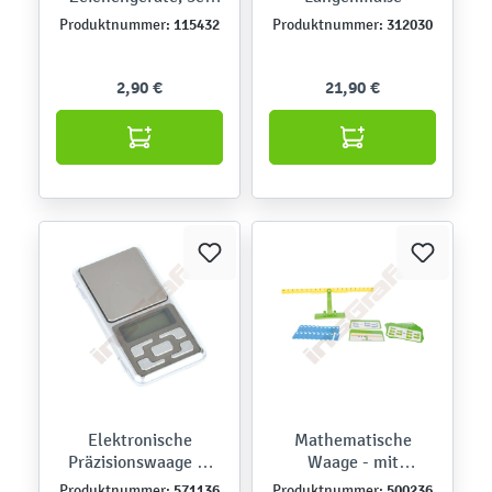
Set
115432
312030
Produktnummer:
Produktnummer:
2,90 €
21,90 €
Elektronische
Mathematische
Präzisionswaage B,
Waage - mit
klein
Aufgabenkarten
571136
500236
Produktnummer:
Produktnummer: