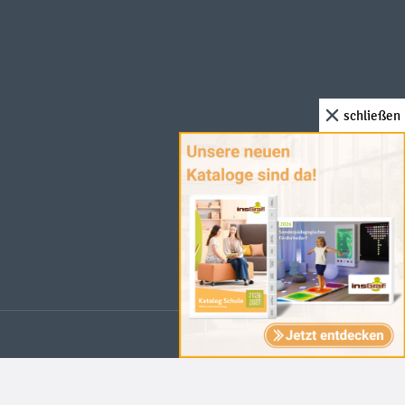
schließen
 anders angegeben.
rmission. ©2026 The LEGO Group