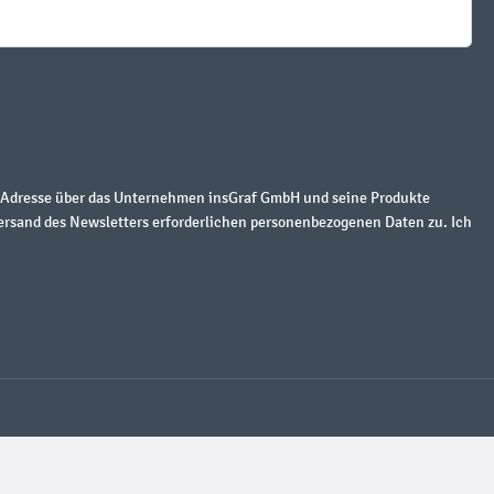
r Adresse über das Unternehmen insGraf GmbH und seine Produkte
ersand des Newsletters erforderlichen personenbezogenen Daten zu. Ich
 gesetzl. Mehrwertsteuer zzgl.
Versandkosten
und ggf. Nachnahmegebühren, wenn nicht
nifigure, DUPLO, and the SPIKE logo are trademarks of the LEGO Group. Used with pe