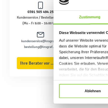
ermöglic
vielfält
0391 505 494 25
Sportwet
Zustimmung
Kundenservice / Bestellannahme
werden.
(Mo – Fr 8:00 – 16:00 Uhr)
Jede Sch
und für 
Diese Webseite verwendet 
während 
weiteren
Auf unserer Website verwende
kundenservice@insgraf.de
Fitnessg
dass die Website optimal für 
bestellung@insgraf.de
Einkauf 
Speicherung Ihrer Präferenz
dabei, unseren Internetauftri
Ihre Berater vor Ort
Cookies Sie erlauben. Verwei
verarbeitet, die für den Bes
indem Sie auf die Schaltfläc
Datenschutzrichtlinien
.
Ablehnen