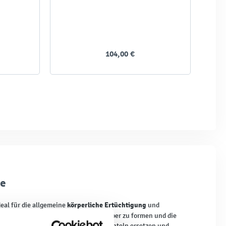
104,00 €
le
körperliche Ertüchtigung
ideal für die allgemeine
und
skelgruppen zu stimulieren, den Körper zu formen und die
erollt werden. Es kann erfolgreich Hanteln ersetzen und