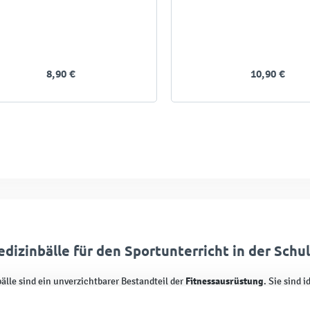
8,90 €
10,90 €
dizinbälle für den Sportunterricht in der Schu
Fitnessausrüstung
älle sind ein unverzichtbarer Bestandteil der
. Sie sind 
tation
. Sie können verwendet werden, um die Entwicklung verschiedener Mu
 Geschicklichkeit zu verbessern. Der Ball kann angehoben, geworfen oder g