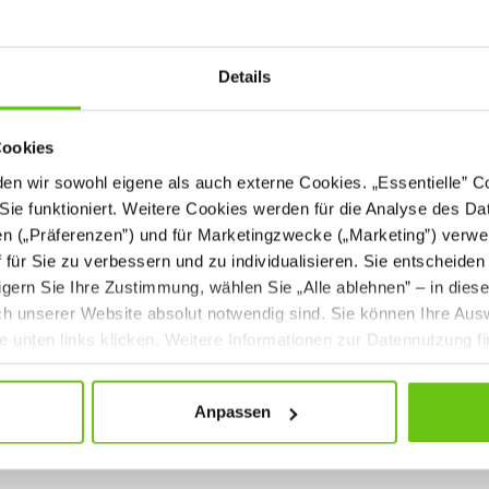
ht einen bequemen Griff mit beiden Händen. Viele sportliche Aktivitäten b
igen Einsatzmöglichkeiten und Trainingsvorteile. Neben den Standardübunge
Unterstützung der inkl
tkämpfen eingesetzt werden. Sie können auch zur
Details
ule sollte über Bälle verfügen, die an die Bedürfnisse der verschiedenen Al
Kinder optisch nicht sehr ansprechend. Unser Shop bietet Modelle, die für die
Cookies
lebendige Farben und Soft-Touch-Kunststoff sie zum Spielen anregen. Da s
 Medizinball Ihren Fortschritt beobachten. Mit dem Kauf über unseren Onli
n wir sowohl eigene als auch externe Cookies. „Essentielle” Coo
eräten, bequemer Lieferung und professionellem Service zu wählen. Attrak
Sie funktioniert. Weitere Cookies werden für die Analyse des Dat
von hochwertigen Produkten.
en („Präferenzen”) und für Marketingzwecke („Marketing”) verwe
ff für Sie zu verbessern und zu individualisieren. Sie entscheiden
gern Sie Ihre Zustimmung, wählen Sie „Alle ablehnen” – in dies
uch unserer Website absolut notwendig sind. Sie können Ihre Aus
he unten links klicken. Weitere Informationen zur Datennutzung f
Anpassen