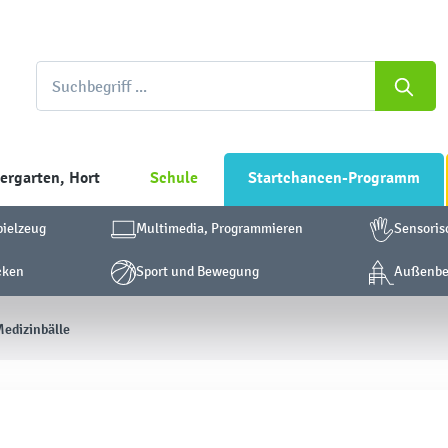
ergarten, Hort
Schule
Startchancen-Programm
pielzeug
Multimedia, Programmieren
Sensoris
cken
Sport und Bewegung
Außenber
edizinbälle