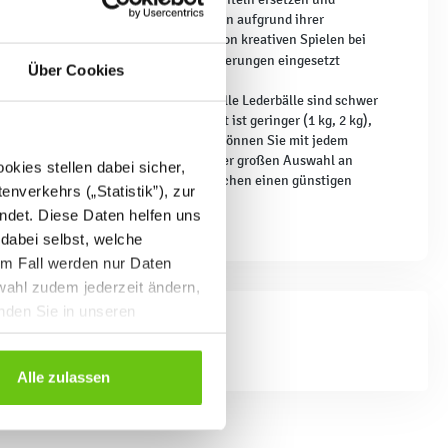
einhalten den Einsatz von Medizinbällen aufgrund ihrer
n können sie auch für eine Vielzahl von kreativen Spielen bei
usiven Bildung
für Schüler mit Behinderungen eingesetzt
Über Cookies
tersgruppen angepasst sind. Traditionelle Lederbälle sind schwer
 Jüngsten geeignet sind - ihr Gewicht ist geringer (1 kg, 2 kg),
ich die Belastung allmählich erhöht, können Sie mit jedem
neshop haben Sie die Freiheit, aus einer großen Auswahl an
kies stellen dabei sicher,
tive Preise und tolle Angebote ermöglichen einen günstigen
enverkehrs („Statistik”), zur
ndet. Diese Daten helfen uns
 dabei selbst, welche
em Fall werden nur Daten
wahl zudem jederzeit ändern,
inden Sie in unseren
Alle zulassen