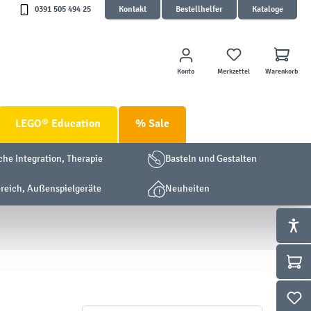
0391 505 494 25
Kontakt
Bestellhelfer
Kataloge
Konto
Merkzettel
Warenkorb
LEGO® Education
% Sale
che Integration, Therapie
Basteln und Gestalten
eich, Außenspielgeräte
Neuheiten